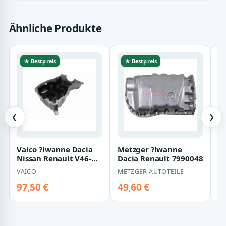
Ähnliche Produkte
★ Bestpreis
★ Bestpreis
❮
❯
Vaico ?lwanne Dacia
Metzger ?lwanne
F
Nissan Renault V46-
Dacia Renault 7990048
R
0641
VAICO
METZGER AUTOTEILE
FE
97,50 €
49,60 €
8