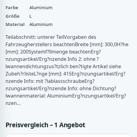
Farbe
Aluminium
Größe
L
Material
Aluminium
Teilabschnitt: unterer TeilVorgaben des
Fahrzeugherstellers beachtenBreite [mm]: 300,0H?he
[mm]: 200Systemf?llmenge beachtenErg?
nzungsartikel/Erg?nzende Info 2: ohne ?
lwannendichtungzus?tzlich ben?tigte Artikel siehe
Zubeh?rlisteL?nge [mm]: 415Erg?nzungsartikel/Erg?
nzende Info: mit ?lablassschraubeErg?
nzungsartikel/Erg?nzende Info: ohne Dichtung?
lwannenmaterial: AluminiumErg?nzungsartikel/Erg?
nzen…
Preisvergleich – 1 Angebot