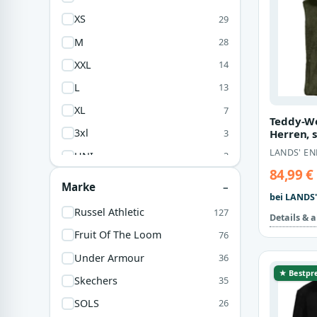
100 % Baumwolle
10
XS
29
70% Polyester
9
M
28
100% Baumwolle
5
XXL
14
Kunstleder
5
L
13
90% Baumwolle
4
XL
7
Teddy-We
Viskose
4
3xl
3
Herren, s
100% Polyester
3
Grün, Po
LANDS' EN
UNI
3
67% Baumwolle
3
84,99 €
3XL
2
Marke
Jersey
2
bei LANDS'
4XL
1
Russel Athletic
127
61% Baumwolle
1
Details & 
4xl
1
Fruit Of The Loom
76
Under Armour
36
★ Bestpre
Skechers
35
SOLS
26