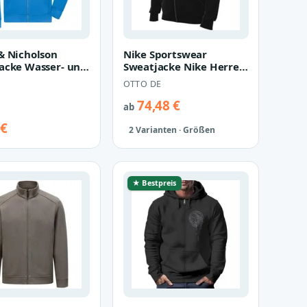
& Nicholson
Nike Sportswear
acke Wasser- und
Sweatjacke Nike Herren
tzabweisende
Sweatjacke Club FN3861
OTTO DE
n Kapu…
74,48 €
ab
 €
2 Varianten · Größen
★ Bestpreis