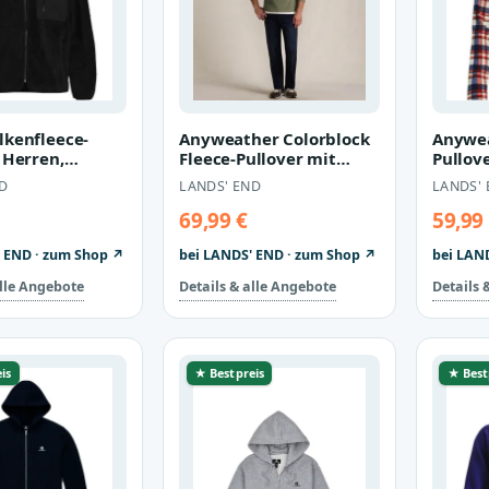
lkenfleece-
Anyweather Colorblock
Anywea
 Herren,
Fleece-Pullover mit
Pullov
ize: regular,
Reißverschluss für
Reißve
D
LANDS' END
LANDS'
aum…
Herren, H…
Gemust
He…
69,99 €
59,99
 END · zum Shop ↗
bei LANDS' END · zum Shop ↗
bei LAN
alle Angebote
Details & alle Angebote
Details 
is
★ Bestpreis
★ Best