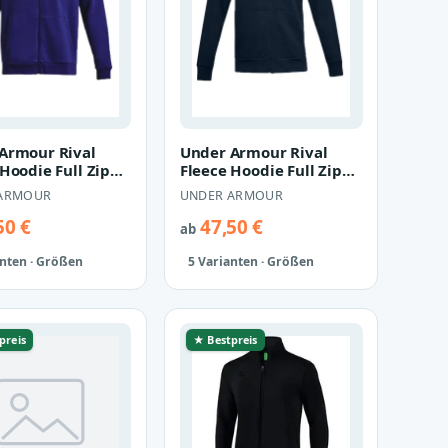
Armour Rival
Under Armour Rival
Hoodie Full Zip
Fleece Hoodie Full Zip
 Sweatjacke
Herren Sweatjacke
ARMOUR
UNDER ARMOUR
1 bl…
1357111 na…
50 €
47,50 €
ab
anten · Größen
5 Varianten · Größen
preis
★ Bestpreis