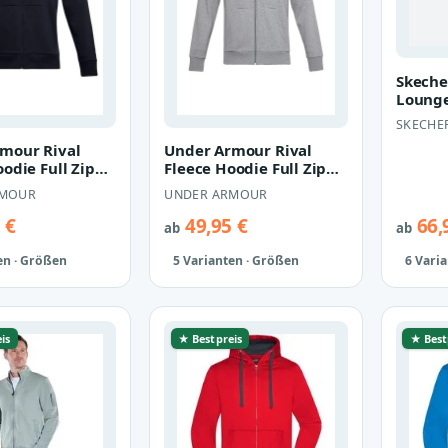
Skeche
Lounge
Full Zi
SKECHE
Sweatj
mour Rival
Under Armour Rival
odie Full Zip
Fleece Hoodie Full Zip
weatjacke
Herren Sweatjacke
RMOUR
UNDER ARMOUR
 sc…
1357111 01…
 €
49,95 €
66,
ab
ab
en · Größen
5 Varianten · Größen
6 Vari
is
★ Bestpreis
★ Best