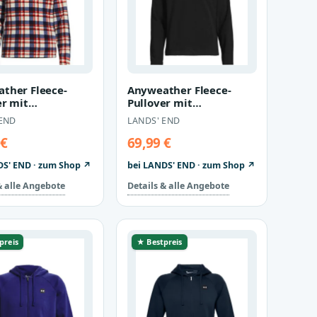
ther Fleece-
Anyweather Fleece-
er mit
Pullover mit
rschluss
Reißverschluss in Tall-
 END
LANDS' END
ert für Herren,
Größe, Herren, s…
 €
69,99 €
DS' END · zum Shop ↗
bei LANDS' END · zum Shop ↗
& alle Angebote
Details & alle Angebote
preis
★ Bestpreis