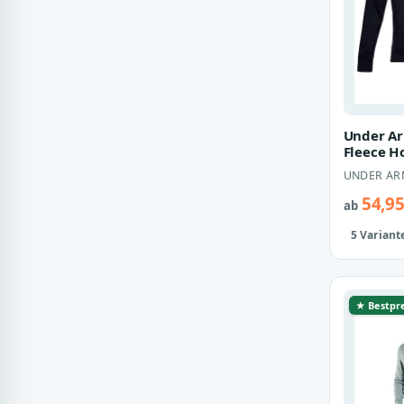
Under Ar
Fleece Ho
Herren S
UNDER A
1357111
54,95
ab
5 Variant
★ Bestpre