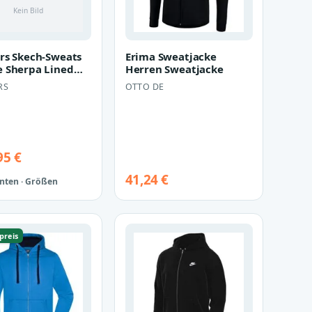
rs Skech-Sweats
Erima Sweatjacke
 Sherpa Lined
Herren Sweatjacke
p Hoodie
RS
OTTO DE
acke H…
95 €
41,24 €
anten · Größen
preis