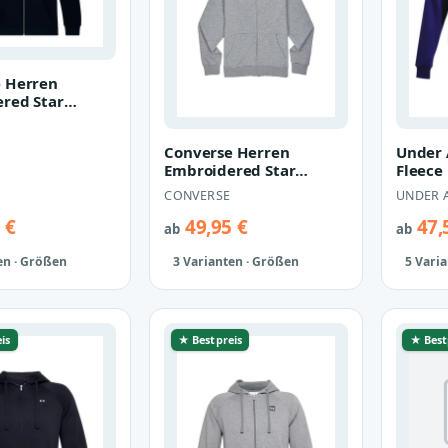
 Herren
red Star
 Hoodie
ke 10019922
Converse Herren
Under 
Embroidered Star
Fleece 
Chevron Hoodie
Herren
CONVERSE
UNDER 
Sweatjacke 10019922
135711
gr…
 €
49,95 €
47,
ab
ab
en · Größen
3 Varianten · Größen
5 Vari
is
★ Bestpreis
★ Best