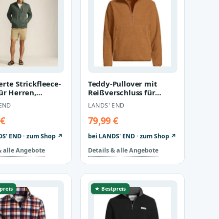
rte Strickfleece-
Teddy-Pullover mit
ür Herren,
Reißverschluss für
 size: regular,
Herren, Herren, size:
 END
LANDS' END
regular, B…
 €
79,99 €
DS' END · zum Shop ↗
bei LANDS' END · zum Shop ↗
& alle Angebote
Details & alle Angebote
preis
★ Bestpreis