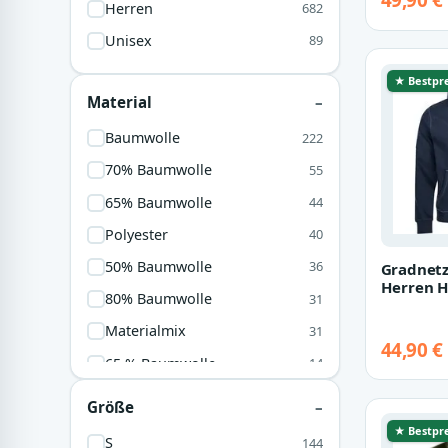
49,90 €
Kapuze P
Herren
682
Braun
3
Unisex
89
Orange
3
★ Bestpre
Dunkelgrün
2
Material
Hellblau
2
Baumwolle
222
Creme
1
70% Baumwolle
55
Klar
1
65% Baumwolle
44
Lila
1
Polyester
40
50% Baumwolle
36
Gradnetz
Herren H
80% Baumwolle
31
Baumwoll
kuscheli
Materialmix
31
44,90 €
65 % Baumwolle
14
Stoff
13
Größe
65% Polyester
12
★ Bestpre
S
144