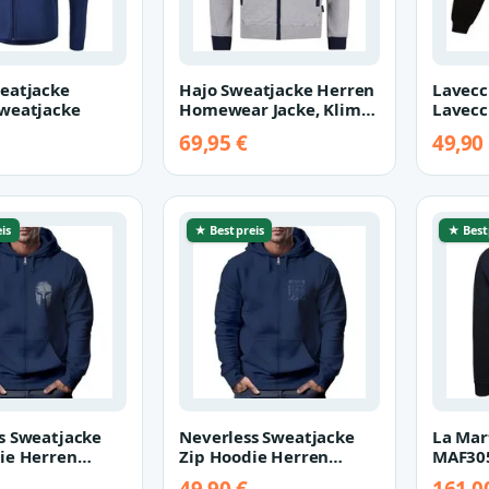
eatjacke
Hajo Sweatjacke Herren
Lavecc
weatjacke
Homewear Jacke, Klima-
Lavecc
Komfort
Sweats
69,95 €
49,90
(Schw
is
★ Bestpreis
★ Best
s Sweatjacke
Neverless Sweatjacke
La Mar
ie Herren
Zip Hoodie Herren
MAF305
weatjacke
Sweatjacke mit Kapuze
Hoodie