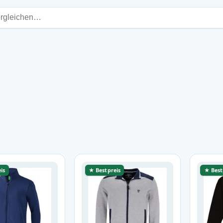
is
★ Bestpreis
★ Best