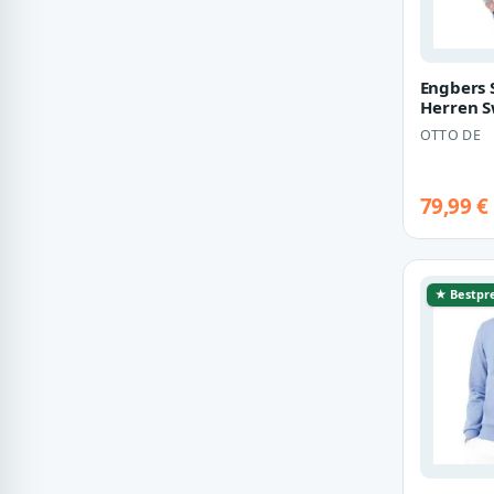
Engbers 
Herren S
Stehbund
OTTO DE
79,99 €
★ Bestpre