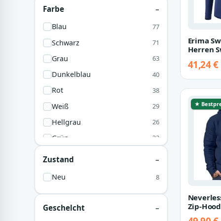
Farbe
Blau
77
Erima Sw
Schwarz
71
Herren S
Grau
63
41,24 €
Dunkelblau
40
Rot
38
★ Bestpre
Weiß
29
Hellgrau
26
Grün
22
Marine
17
Zustand
Dunkelgrau
14
Neu
8
Dunkelrot
14
Neverles
Beige
12
Zip-Hood
Geschelcht
Sparta S
Workwear
4