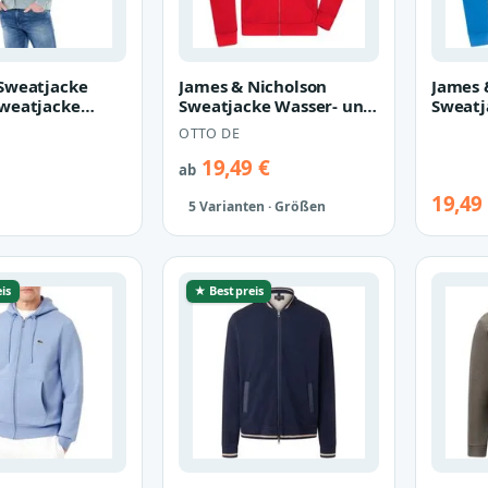
Sweatjacke
James & Nicholson
James 
weatjacke
Sweatjacke Wasser- und
Sweatj
, Mittelblau
schmutzabweisende
schmu
OTTO DE
Herren Kapu…
Herre
19,49 €
ab
19,49
5 Varianten · Größen
is
★ Bestpreis