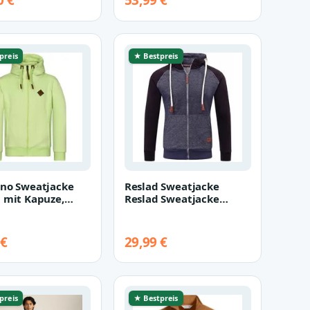
0 €
53,99 €
ng…
Kapuzenj…
preis
★ Bestpreis
no Sweatjacke
Reslad Sweatjacke
 mit Kapuze,
Reslad Sweatjacke
r Stehkragen,
Herren Raglan mit
te Sw…
Kapuze RS-1300 (…
 €
29,99 €
preis
★ Bestpreis