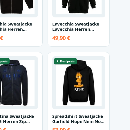
hia Sweatjacke
Lavecchia Sweatjacke
hia Herren
Lavecchia Herren
hirtjacke LV-2027
Sweatshirtjacke LV-2022
 €
49,90 €
arz…
(Black,…
preis
★ Bestpreis
tina Sweatjacke
Spreadshirt Sweatjacke
 Herren Zip
Garfield Nope Nein Nö
, Kapuzenjacke,
Kein Bock Lustig