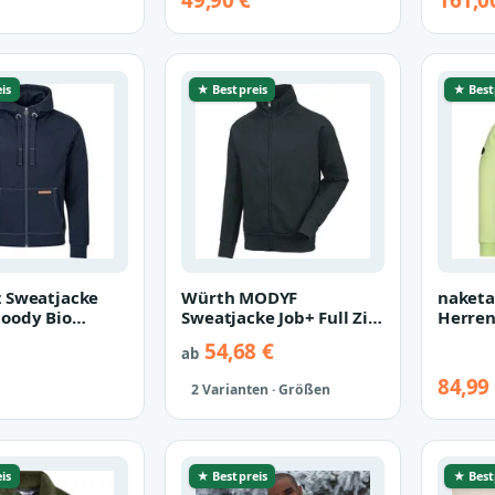
49,90 €
161,0
rint…
Print Auf…
Traini
is
★ Bestpreis
★ Best
 Sweatjacke
Würth MODYF
naketa
oody Bio
Sweatjacke Job+ Full Zip
Herren
e (1-tlg)
für die Arbeit und
breite
54,68 €
ab
ger beq…
Freizeit Klass…
melier
84,99
2 Varianten · Größen
is
★ Bestpreis
★ Best