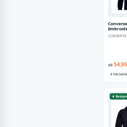
Converse
Embroide
Chevron
CONVERSE
Sweatjac
Bl…
54,95
ab
4 Variant
★ Bestpre