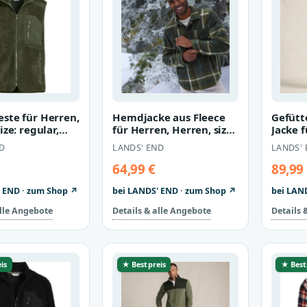
ste für Herren,
Hemdjacke aus Fleece
Gefütte
ize: regular,
für Herren, Herren, size:
Jacke f
lyester, by Lan…
regular, Braun, Polyest…
Herren,
D
LANDS' END
LANDS'
Blau,…
64,99 €
89,99
 END · zum Shop ↗
bei LANDS' END · zum Shop ↗
bei LAN
alle Angebote
Details & alle Angebote
Details 
is
★ Bestpreis
★ Best