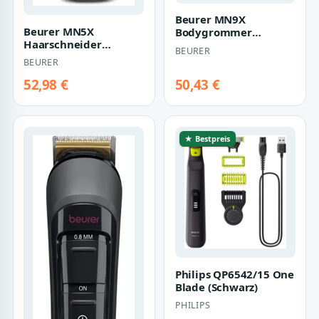
Beurer MN9X
Beurer MN5X
Bodygrommer
Haarschneider
(schwarz)
BEURER
(schwarz)
BEURER
52,98 €
50,43 €
★ Bestpreis
Philips QP6542/15 One
Blade (Schwarz)
PHILIPS