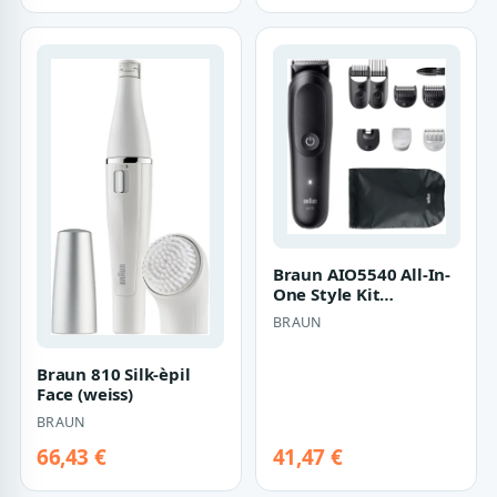
Braun AIO5540 All-In-
One Style Kit
(schwarz)
BRAUN
Braun 810 Silk-èpil
Face (weiss)
BRAUN
66,43 €
41,47 €