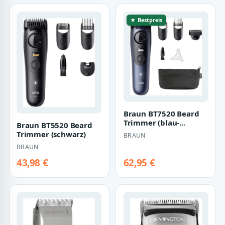
★ Bestpreis
Braun BT7520 Beard
Trimmer (blau-
Braun BT5520 Beard
schwarz)
Trimmer (schwarz)
BRAUN
BRAUN
43,98 €
62,95 €