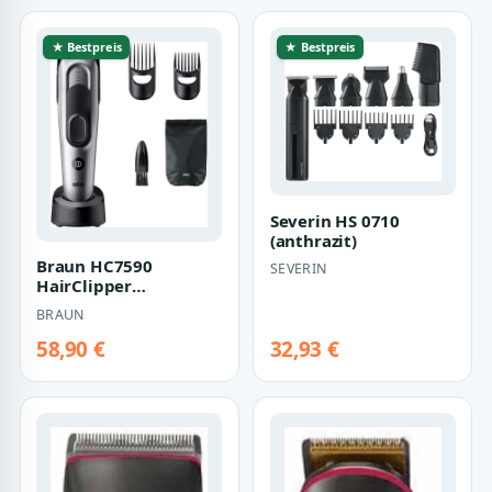
★ Bestpreis
★ Bestpreis
Severin HS 0710
(anthrazit)
Braun HC7590
SEVERIN
HairClipper
(silber/schwarz)
BRAUN
58,90 €
32,93 €