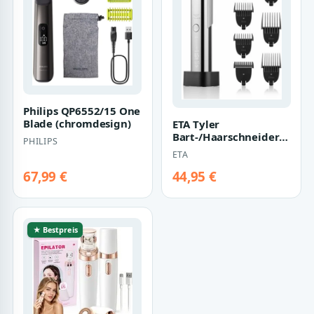
Philips QP6552/15 One
Blade (chromdesign)
ETA Tyler
Bart-/Haarschneider
PHILIPS
(Chrom)
ETA
67,99 €
44,95 €
★ Bestpreis