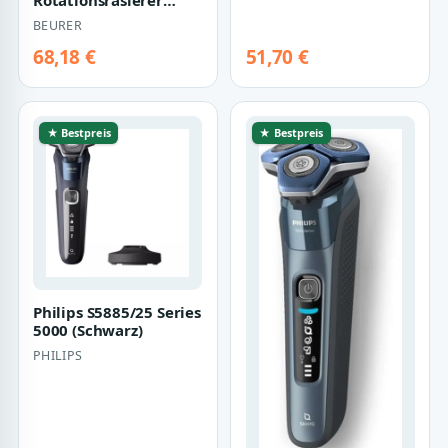
Rotationsrasierer
(schwarz)
BEURER
68,18 €
51,70 €
★ Bestpreis
★ Bestpreis
Philips S5885/25 Series
5000 (Schwarz)
PHILIPS