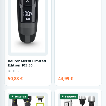
Beurer MN9X Limited
Edition 105.50
(schwarz)
BEURER
50,88 €
44,99 €
★ Bestpreis
★ Bestpreis