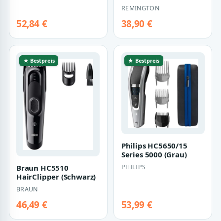
(chrom/schwarz)
REMINGTON
52,84 €
38,90 €
★ Bestpreis
★ Bestpreis
Philips HC5650/15
Series 5000 (Grau)
Braun HC5510
PHILIPS
HairClipper (Schwarz)
BRAUN
46,49 €
53,99 €