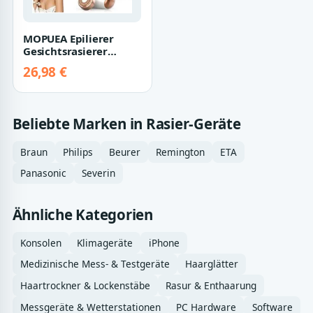
MOPUEA Epilierer
Gesichtsrasierer
Frauen
26,98 €
Wiederaufladbar
Kabellos Schm…
Beliebte Marken in Rasier-Geräte
Braun
Philips
Beurer
Remington
ETA
Panasonic
Severin
Ähnliche Kategorien
Konsolen
Klimageräte
iPhone
Medizinische Mess- & Testgeräte
Haarglätter
Haartrockner & Lockenstäbe
Rasur & Enthaarung
Messgeräte & Wetterstationen
PC Hardware
Software