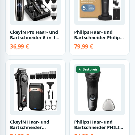
CkeyiN Pro Haar- und
Philips Haar- und
Bartschneider 6-in-1
Bartschneider Philips
Haarschneidemaschine
Bartschneider 5000er
36,99 €
79,99 €
für Her…
wasserdic…
★ Bestpreis
CkeyiN Haar- und
Philips Haar- und
Bartschneider
Bartschneider PHILIPS
Haarschneidemaschine
Rasierer Haartrimmer