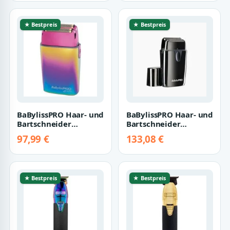
★ Bestpreis
★ Bestpreis
BaBylissPRO Haar- und
BaBylissPRO Haar- und
Bartschneider
Bartschneider
Babyliss PRO 4Artists
Babyliss PRO 4Artists
97,99 €
133,08 €
Double Foil…
UVFOIL Doubl…
★ Bestpreis
★ Bestpreis