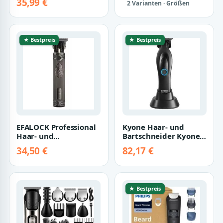
35,99 €
2 Varianten · Größen
★ Bestpreis
★ Bestpreis
EFALOCK Professional
Kyone Haar- und
Haar- und
Bartschneider Kyone
Bartschneider Efalock
360° Zero Trimmer
34,50 €
82,17 €
Bad Butch Trimmer
★ Bestpreis