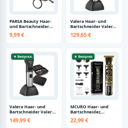
PARSA Beauty Haar-
Valera Haar- und
und Bartschneider
Bartschneider Valera
Men Haar- und
Swiss Excellence Plus
9,99 €
129,65 €
Bartschere aus Edel…
schwarz/gr…
★ Bestpreis
★ Bestpreis
Valera Haar- und
MCURO Haar- und
Bartschneider Valera
Bartschneider,
Swiss Excellence Top
Haarschneidemaschine
149,99 €
22,99 €
schwarz/gra…
Kabellose Barbiers…