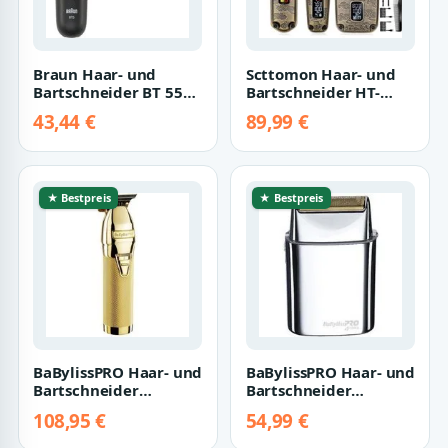
Braun Haar- und
Scttomon Haar- und
Bartschneider BT 5520
Bartschneider HT-
BeardTrimmer
6081,
43,44 €
89,99 €
Haarschneidemaschine
Set, Ha…
★ Bestpreis
★ Bestpreis
BaBylissPRO Haar- und
BaBylissPRO Haar- und
Bartschneider
Bartschneider
Babyliss PRO 4Artists
Babyliss PRO 4Artists
108,95 €
54,99 €
Skeleton Tri…
Metal Foil S…