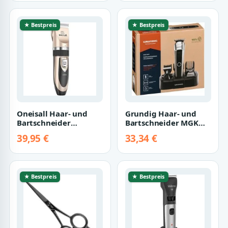
★ Bestpreis
★ Bestpreis
Oneisall Haar- und
Grundig Haar- und
Bartschneider
Bartschneider MGK
Oneisall P2
6841
39,95 €
33,34 €
Tierhaartrimmer Set
Gold…
★ Bestpreis
★ Bestpreis