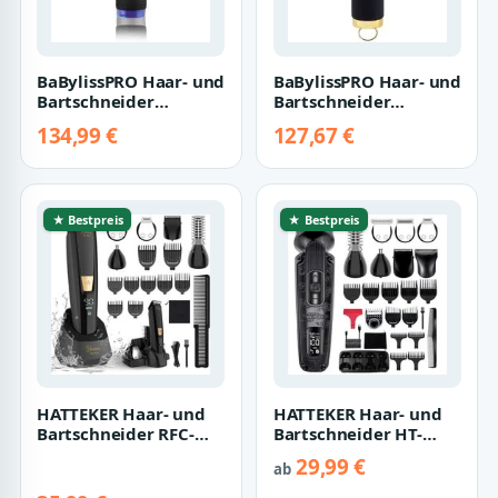
BaBylissPRO Haar- und
BaBylissPRO Haar- und
Bartschneider
Bartschneider
Babyliss PRO Boost+
Babyliss PRO Boost+
134,99 €
127,67 €
Trimmer Chamel…
Trimmer Gold
★ Bestpreis
★ Bestpreis
HATTEKER Haar- und
HATTEKER Haar- und
Bartschneider RFC-
Bartschneider HT-
588, Barttrimmer,
6188,
29,99 €
ab
Haarschneider,…
Körperhaartrimmer,
Wasserdic…