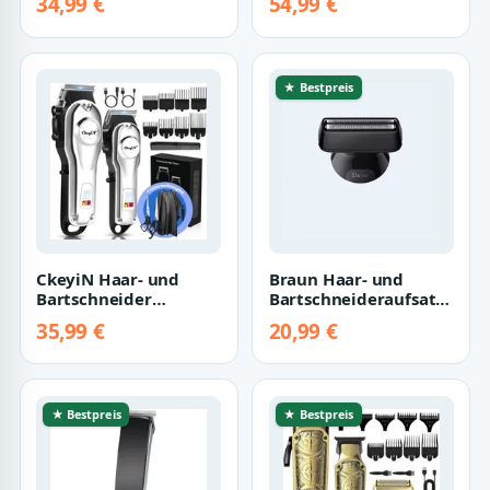
34,99 €
54,99 €
Barttrimmer Set fü…
Bartschne…
★ Bestpreis
CkeyiN Haar- und
Braun Haar- und
Bartschneider
Bartschneideraufsatz
Haarschneidemaschine
Braun Rasieraufsatz zu
35,99 €
20,99 €
Profi Haarschneide…
Braun Bart…
★ Bestpreis
★ Bestpreis