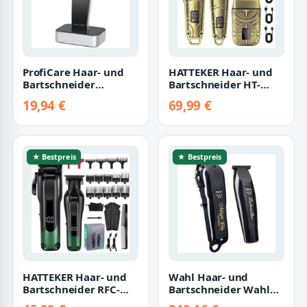
ProfiCare Haar- und
HATTEKER Haar- und
Bartschneider
Bartschneider HT-
Haartrimmer
6063, Haarschneider
19,94 €
69,99 €
Bartschneidemaschine
Set Barttrimme…
Bar…
★ Bestpreis
★ Bestpreis
HATTEKER Haar- und
Wahl Haar- und
Bartschneider RFC-
Bartschneider Wahl
656, Haarschneider-
Cordless Barber