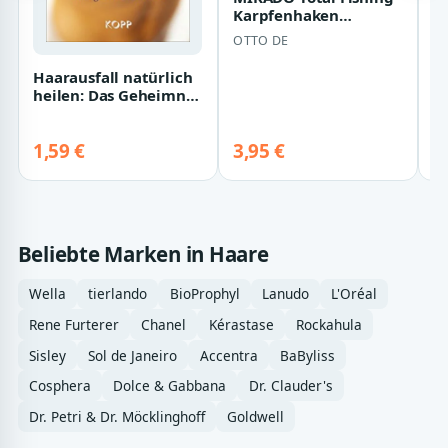
Karpfenhaken
A
KARPFEN RIG - ANTI-
S
OTTO DE
A
BLOW OUT RIG 23cm…
P
F
Haarausfall natürlich
heilen: Das Geheimnis
schöner und gesunder
Haare…
1,59 €
3,95 €
4
Beliebte Marken in Haare
Wella
tierlando
BioProphyl
Lanudo
L'Oréal
Rene Furterer
Chanel
Kérastase
Rockahula
Sisley
Sol de Janeiro
Accentra
BaByliss
Cosphera
Dolce & Gabbana
Dr. Clauder's
Dr. Petri & Dr. Möcklinghoff
Goldwell