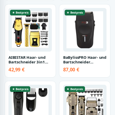
★ Bestpreis
★ Bestpreis
AIBISTAR Haar- und
BaBylissPRO Haar- und
Bartschneider 3in1
Bartschneider
Elektrisch
Babyliss PRO 4Artists
42,99 €
87,00 €
Haarschneidemaschine…
X3 Foil Shav…
★ Bestpreis
★ Bestpreis