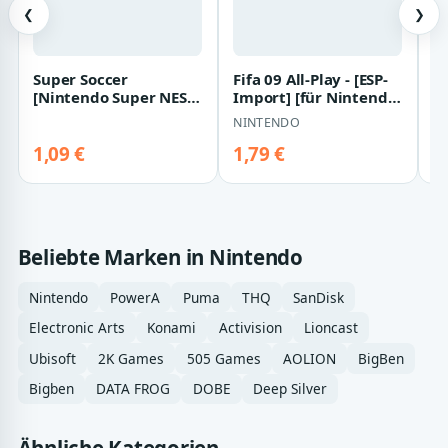
❮
❯
Super Soccer
Fifa 09 All-Play - [ESP-
I
[Nintendo Super NES]
Import] [für Nintendo
D
Spielanleitung
Wii]
D
NINTENDO
UB
1,09 €
1,79 €
2
Beliebte Marken in Nintendo
Nintendo
PowerA
Puma
THQ
SanDisk
Electronic Arts
Konami
Activision
Lioncast
Ubisoft
2K Games
505 Games
AOLION
BigBen
Bigben
DATA FROG
DOBE
Deep Silver