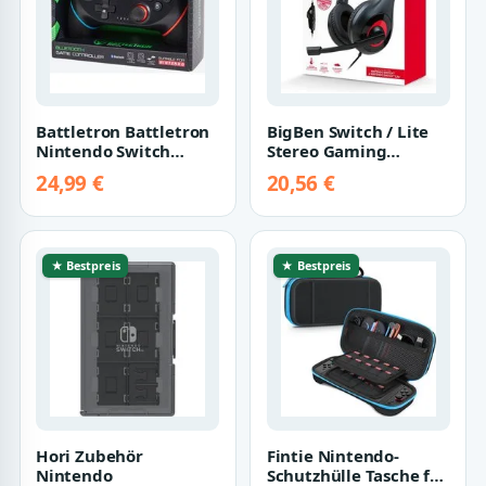
Battletron Battletron
BigBen Switch / Lite
Nintendo Switch
Stereo Gaming
Controller Nintendo-
Headset V1 schwarz
24,99 €
20,56 €
Controller
BB006377 Zubehör…
★ Bestpreis
★ Bestpreis
Hori Zubehör
Fintie Nintendo-
Nintendo
Schutzhülle Tasche für