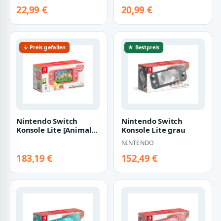
Nintendo Switch 2
22,99 €
20,99 €
(2025) - Trag…
↓ Preis gefallen
★ Bestpreis
Nintendo Switch
Nintendo Switch
Konsole Lite [Animal
Konsole Lite grau
Crossing: New
NINTENDO
Horizons Isabelle A…
183,19 €
152,49 €