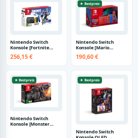
★ Bestpreis
Nintendo Switch
Nintendo Switch
Konsole [Fortnite
Konsole [Mario
Special Edition] grau
Edition] rot/blau
256,15 €
190,60 €
★ Bestpreis
★ Bestpreis
Nintendo Switch
Konsole [Monster
Hunter Rise Edition]
Nintendo Switch
grau
Konsole OLED