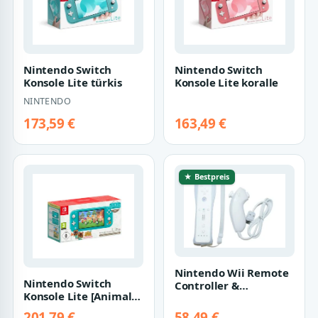
Nintendo Switch
Nintendo Switch
Konsole Lite türkis
Konsole Lite koralle
NINTENDO
173,59 €
163,49 €
★ Bestpreis
Nintendo Wii Remote
Nintendo Switch
Controller &
Konsole Lite [Animal
Nunchuck weiß
Crossing: New
201,79 €
58,49 €