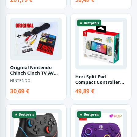
Horizons Timmy & To…
★ Bestpreis
Original Nintendo
Chinch Cinch TV AV
Hori Split Pad
Kabel [für Super
NINTENDO
Compact Controller
Nintendo/Nintend…
Pikachu & Mimigma
30,69 €
49,89 €
[für Nintendo Swit…
★ Bestpreis
★ Bestpreis