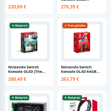
[Pokémon Karmesin
220,69 €
270,39 €
Purpur Edition] rot
lil…
★ Bestpreis
↓ Preis gefallen
Nintendo Switch
Nintendo Switch
Konsole OLED [The
Konsole OLED 64GB
Legend of Zelda: Tears
Mario Edition rot
280,49 €
263,79 €
of the Kingdo…
★ Bestpreis
★ Bestpreis