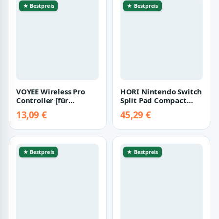
★ Bestpreis
★ Bestpreis
VOYEE Wireless Pro
HORI Nintendo Switch
Controller [für
Split Pad Compact
Nintendo Switch]
(Gengar) - Ergonomic
13,09 €
45,29 €
schwarz
Controller…
★ Bestpreis
★ Bestpreis