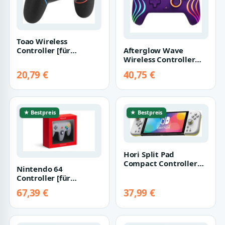
Toao Wireless
Afterglow Wave
Controller [für
Wireless Controller
Nintendo Switch]
[für Nintendo Switch]
schwarz
20,79 €
40,75 €
purple
★ Bestpreis
★ Bestpreis
Hori Split Pad
Compact Controller
Nintendo 64
[für Nintendo Switch]
Controller [für
hellgrau/gelb
Nintendo Switch] grau
67,39 €
37,99 €