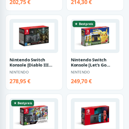
202,75 €
214,30 €
★ Bestpreis
Nintendo Switch
Nintendo Switch
Konsole [Diablo III
Konsole [Let’s Go
Edition] grau
Pikachu! Edition] grau
NINTENDO
NINTENDO
278,95 €
249,70 €
★ Bestpreis