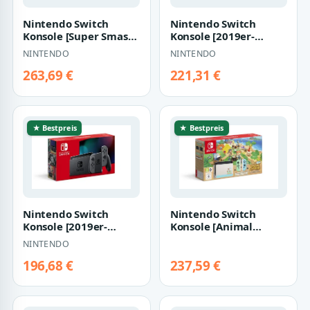
Nintendo Switch
Nintendo Switch
Konsole [Super Smash
Konsole [2019er-
Bros. Ultimate Edition]
Modell] neon-
NINTENDO
NINTENDO
grau
rot/neon-blau
263,69 €
221,31 €
★ Bestpreis
★ Bestpreis
Nintendo Switch
Nintendo Switch
Konsole [2019er-
Konsole [Animal
Modell] grau
Crossing: New
NINTENDO
Horizons Limited
Edition…
196,68 €
237,59 €