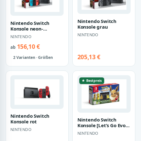
Nintendo Switch
Nintendo Switch
Konsole grau
Konsole neon-
rot/neon-blau
NINTENDO
NINTENDO
156,10 €
ab
205,13 €
2 Varianten · Größen
★ Bestpreis
Nintendo Switch
Nintendo Switch
Konsole rot
Konsole [Let’s Go Evoli!
NINTENDO
Edition] grau
NINTENDO