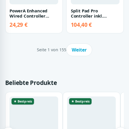
PowerA Enhanced
Split Pad Pro
Wired Controller
Controller inkl.
Ancient Archer [für
Attachment Set [für
24,29 €
104,40 €
Nintendo Switch]…
Nintendo Switch]
Weiter
Seite 1 von 155
Beliebte Produkte
★ Bestpreis
★ Bestpreis