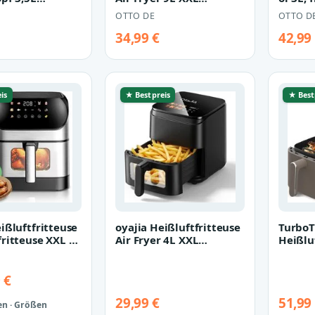
 Frittierkorb
Heissluftfritteuse mit
Sichtfe
OTTO DE
OTTO D
kel…
Sicht…
T…
34,99 €
42,99
is
★ Bestpreis
★ Best
ißluftfritteuse
oyajia Heißluftfritteuse
TurboT
fritteuse XXL 8L
Air Fryer 4L XXL
Heißlu
fenster, Fr…
Heissluftfritteuse mit
Siliko
Sicht…
Po…
 €
29,99 €
51,99
en · Größen