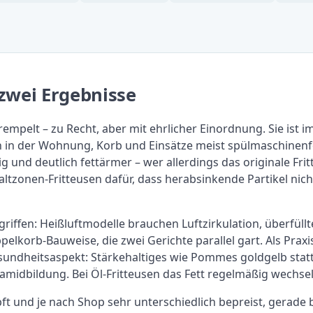
 zwei Ergebnisse
empelt – zu Recht, aber mit ehrlicher Einordnung. Sie ist i
ch in der Wohnung, Korb und Einsätze meist spülmaschinenf
 und deutlich fettärmer – wer allerdings das originale Fr
ltzonen-Fritteusen dafür, dass herabsinkende Partikel nic
iffen: Heißluftmodelle brauchen Luftzirkulation, überfüll
korb-Bauweise, die zwei Gerichte parallel gart. Als Praxisre
esundheitsaspekt: Stärkehaltiges wie Pommes goldgelb st
amidbildung. Bei Öl-Fritteusen das Fett regelmäßig wechse
ft und je nach Shop sehr unterschiedlich bepreist, gerade 