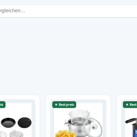
is
★ Bestpreis
★ Best