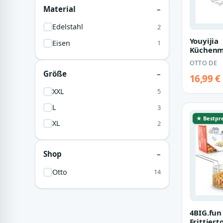
Material
Edelstahl
2
Youyijia
Eisen
1
Küchenm
Zubehör-
OTTO DE
Zubehör
Größe
Heißluft
16,99 €
XXL
5
L
3
★ Bestpre
XL
2
Shop
Otto
14
4BIG.fun
Frittiert