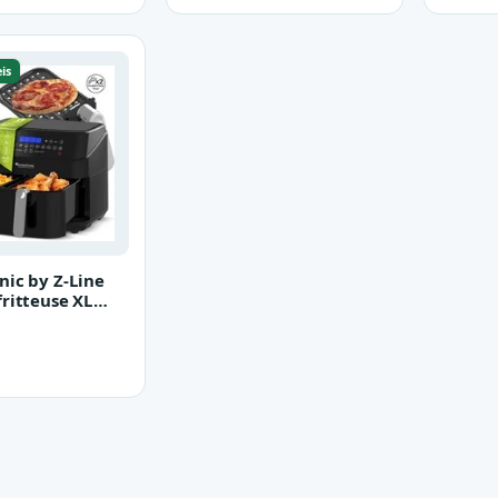
is
nic by Z-Line
fritteuse XL
ammer 12in1
…