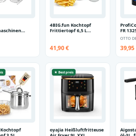
4BIG.fun Kochtopf
ProfiCo
aschinen
Frittiertopf 6,5 L
FR 132
Set 7in
Friteuse Pommestopf
mit Fet
OTTO D
Nudeltopf, Ed…
fritteuse Uni…
41,90 €
39,95
is
★ Bestpreis
 Kochtopf
oyajia Heißluftfritteuse
Aigost
opf 3,5L
Air Fryer 9L XXL
öl-3L, 