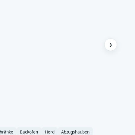
❯
chränke
Backofen
Herd
Abzugshauben