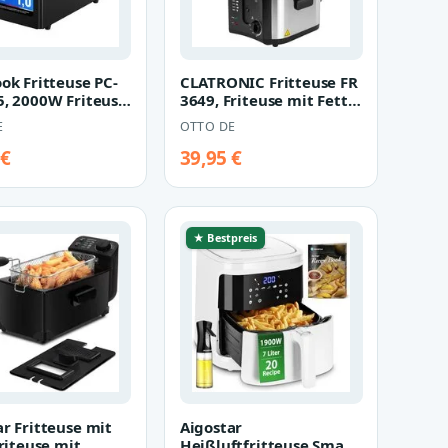
ok Fritteuse PC-
CLATRONIC Fritteuse FR
5, 2000W Friteuse
3649, Friteuse mit Fett,
t, bis190°C, 3L,…
2,5 L, Fritteuse 130-1…
E
OTTO DE
 €
39,95 €
★ Bestpreis
ar Fritteuse mit
Aigostar
friteuse mit
Heißluftfritteuse Smart