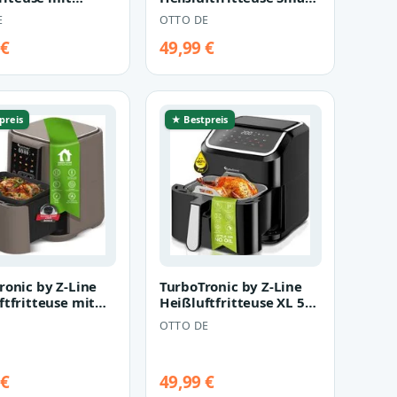
nster, stufenloser
Air Fryer 7L XXL Friteuse
E
OTTO DE
Heissluft,…
 €
49,99 €
preis
★ Bestpreis
ronic by Z-Line
TurboTronic by Z-Line
ftfritteuse mit
Heißluftfritteuse XL 5L
neinlage perfekte
für 0,5 kg perfekte
OTTO DE
Pomm…
 €
49,99 €