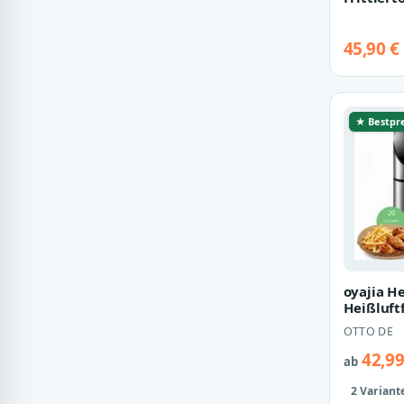
Edelstahl
Glasdec
45,90 €
★ Bestpre
oyajia He
Heißluft
mit Sicht
OTTO DE
42,99
ab
2 Variant