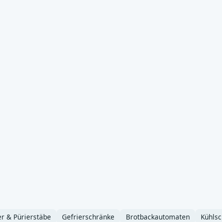
er & Pürierstäbe
Gefrierschränke
Brotbackautomaten
Kühls