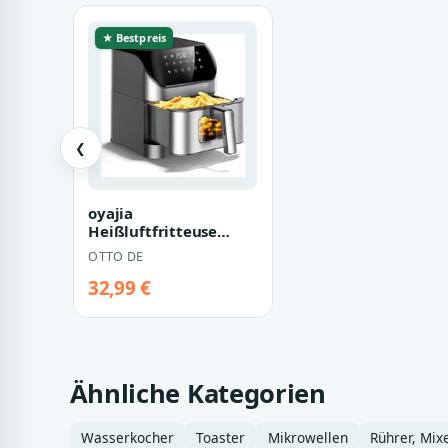
★ Bestpreis
❮
oyajia
Heißluftfritteuse
Heißluftfritteuse XXL
OTTO DE
8L mit Sichtfenster,
Fr…
32,99 €
Ähnliche Kategorien
Wasserkocher
Toaster
Mikrowellen
Rührer, Mix