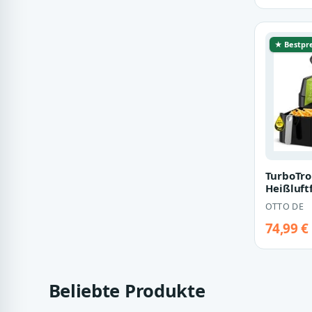
★ Bestpre
TurboTro
Heißluft
Doppelk
OTTO DE
Dual Air
74,99 €
Beliebte Produkte