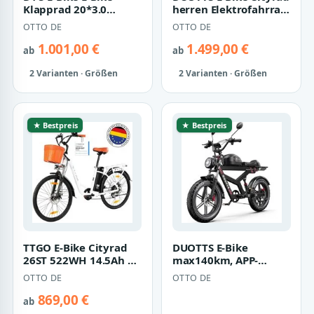
Klapprad 20*3.0
herren Elektrofahrrad
Elektrofahrrad 80-
48V 37,5AH cityrad 29
OTTO DE
OTTO DE
150khm für Damen
Zoll…
u…
1.001,00 €
1.499,00 €
ab
ab
2 Varianten · Größen
2 Varianten · Größen
★ Bestpreis
★ Bestpreis
TTGO E-Bike Cityrad
DUOTTS E-Bike
26ST 522WH 14.5Ah E-
max140km, APP-
Cityrad 26 Zoll
Sicherheit 1404wh
OTTO DE
OTTO DE
Pedelec CE Dam…
20×4,0 Zoll Fat-Tires 7-
…
869,00 €
ab