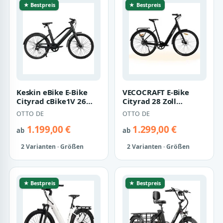
★ Bestpreis
★ Bestpreis
Keskin eBike E-Bike
VECOCRAFT E-Bike
Cityrad cBike1V 26
Cityrad 28 Zoll
Zoll E-Bike Pedelec mit
Pedelec intelligenter
OTTO DE
OTTO DE
Mobile-…
Unterstützungss…
1.199,00 €
1.299,00 €
ab
ab
2 Varianten · Größen
2 Varianten · Größen
★ Bestpreis
★ Bestpreis