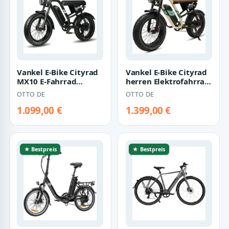
Vankel E-Bike Cityrad
Vankel E-Bike Cityrad
MX10 E-Fahrrad
herren Elektrofahrrad
Damen u. Herren
648WH cityrad 20×4.0
OTTO DE
OTTO DE
648WH Pedelec, 48…
Zoll…
1.099,00 €
1.399,00 €
★ Bestpreis
★ Bestpreis