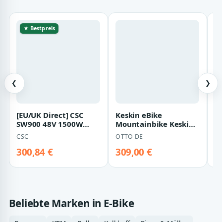
★ Bestpreis
❮
❯
[EU/UK Direct] CSC
Keskin eBike
P
SW900 48V 1500W
Mountainbike Keskin
Z
Ebike Conversion Kit,
MTB1 – 24 Zoll
f
CSC
OTTO DE
60km/h Ultra-…
Mountainbike –
E
leichte…
T
300,84 €
309,00 €
3
Beliebte Marken in E-Bike