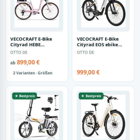
VECOCRAFT E-Bike
VECOCRAFT E-Bike
Cityrad HEBE
Cityrad EOS ebike
elektrofahrrad
damen 28 zoll 25
OTTO DE
OTTO DE
citybike ebike damen
km/h, 8 Gang Shima…
28 z…
899,00 €
ab
999,00 €
2 Varianten · Größen
★ Bestpreis
★ Bestpreis