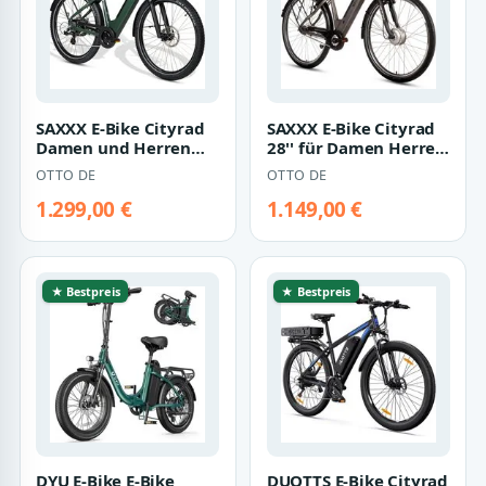
SAXXX E-Bike Cityrad
SAXXX E-Bike Cityrad
Damen und Herren
28'' für Damen Herren,
28x2,35 Zoll, SAXXX
Classic, 418Wh,
OTTO DE
OTTO DE
SUV Pedelec,…
100km, Fed…
1.299,00 €
1.149,00 €
★ Bestpreis
★ Bestpreis
DYU E-Bike E-Bike
DUOTTS E-Bike Cityrad