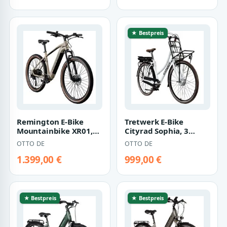
★ Bestpreis
Remington E-Bike
Tretwerk E-Bike
Mountainbike XR01,
Cityrad Sophia, 3
10 Gang Shimano Cues
Gang,
OTTO DE
OTTO DE
U3020 SGS Sch…
Nabenschaltung,
Frontmotor, 53…
1.399,00 €
999,00 €
★ Bestpreis
★ Bestpreis