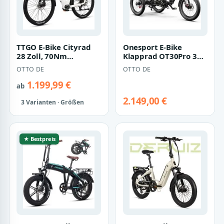
TTGO E-Bike Cityrad
Onesport E-Bike
28 Zoll, 70Nm
Klapprad OT30Pro 3
Hinterradmotor, bis zu
rad Klappbar
OTTO DE
OTTO DE
120km, Feders…
Faltbares Damen u.
Her…
1.199,99 €
ab
2.149,00 €
3 Varianten · Größen
★ Bestpreis