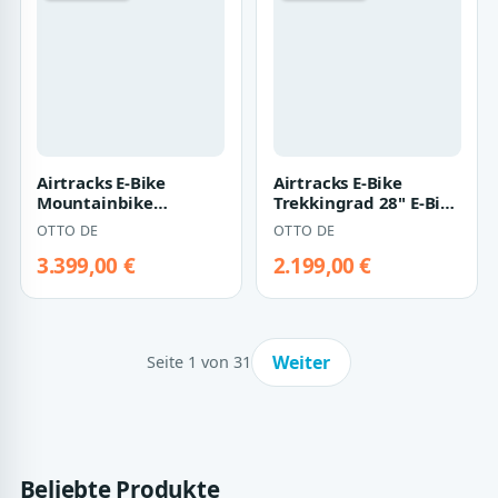
Airtracks E-Bike
Airtracks E-Bike
Mountainbike
Trekkingrad 28" E-Bike
29"Herren E-Bike SUV
Herren Trekking Bike
OTTO DE
OTTO DE
MTB Fahrrad
LUMINA GX…
MAVERIX…
3.399,00 €
2.199,00 €
Weiter
Seite 1 von 31
Beliebte Produkte