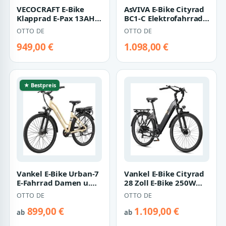
VECOCRAFT E-Bike
AsVIVA E-Bike Cityrad
Klapprad E-Pax 13AH
BC1-C Elektrofahrrad
e-bike klapprad, 7
28 Zoll, 7 Gang
OTTO DE
OTTO DE
Gang Shimano T…
Shimano Shi…
949,00 €
1.098,00 €
★ Bestpreis
Vankel E-Bike Urban-7
Vankel E-Bike Cityrad
E-Fahrrad Damen u.
28 Zoll E-Bike 250W
Herren 460WH
52Nm 120km
OTTO DE
OTTO DE
Pedelec, 36V 70 …
Reichweite Elektr…
899,00 €
1.109,00 €
ab
ab