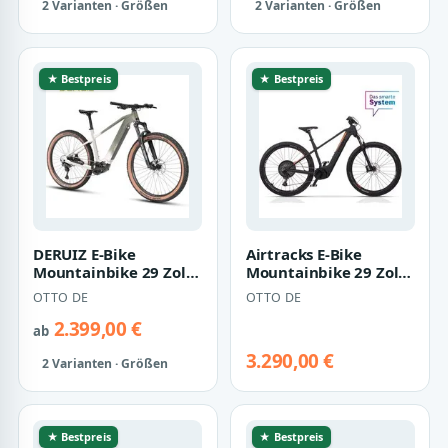
2 Varianten · Größen
2 Varianten · Größen
★ Bestpreis
★ Bestpreis
DERUIZ E-Bike
Airtracks E-Bike
Mountainbike 29 Zoll,
Mountainbike 29 Zoll
110 Nm Mittelmotor,
Herren E-MTB
OTTO DE
OTTO DE
max. 180km, 6…
MAVERIX XR6 Gent
BO…
2.399,00 €
ab
3.290,00 €
2 Varianten · Größen
★ Bestpreis
★ Bestpreis