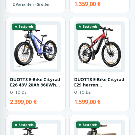
1.359,00 €
2 Varianten · Größen
★ Bestpreis
★ Bestpreis
DUOTTS E-Bike Cityrad
DUOTTS E-Bike Cityrad
E26 48V 20Ah 960Wh
E29 herren
120km Damen u.
Elektrofahrrad 648WH
OTTO DE
OTTO DE
Herren 26x4,0…
27.5 Zoll damen…
2.399,00 €
1.599,00 €
★ Bestpreis
★ Bestpreis