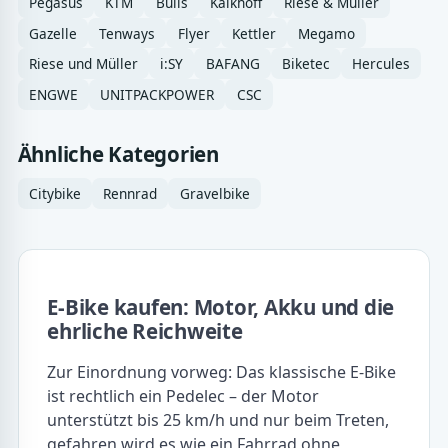
Pegasus
KTM
Bulls
Kalkhoff
Riese & Müller
Gazelle
Tenways
Flyer
Kettler
Megamo
Riese und Müller
i:SY
BAFANG
Biketec
Hercules
ENGWE
UNITPACKPOWER
CSC
Ähnliche Kategorien
Citybike
Rennrad
Gravelbike
E-Bike kaufen: Motor, Akku und die
ehrliche Reichweite
Zur Einordnung vorweg: Das klassische E-Bike
ist rechtlich ein Pedelec – der Motor
unterstützt bis 25 km/h und nur beim Treten,
gefahren wird es wie ein Fahrrad ohne