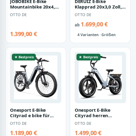
JOBOBIKE E-Bike
DERUIZ E-Bike
Mountainbike 20x4,0
Klapprad 20x3,0 Zoll,
Zoll, 120km, mit
max. 140km,
OTTO DE
OTTO DE
Blinkern und Brem…
Federsattelstütze,
mit…
1.699,00 €
ab
1.399,00 €
4 Varianten · Größen
★ Bestpreis
★ Bestpreis
Onesport E-Bike
Onesport E-Bike
Cityrad e bike für
Cityrad herren
herren 28 zoll 18.2AH
Elektrofahrrad 20× 4.0
OTTO DE
OTTO DE
36V 655WH dam…
Zoll 18AH 48V 86…
1.189,00 €
1.499,00 €