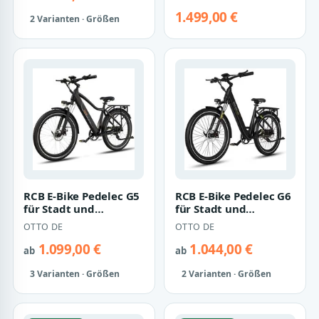
1.499,00 €
2 Varianten · Größen
RCB E-Bike Pedelec G5
RCB E-Bike Pedelec G6
für Stadt und
für Stadt und
Gelände,27,5Zoll
Gelände,27,5 Zoll
OTTO DE
OTTO DE
Herren Elektrofah…
Damen Elektrofah…
1.099,00 €
1.044,00 €
ab
ab
3 Varianten · Größen
2 Varianten · Größen