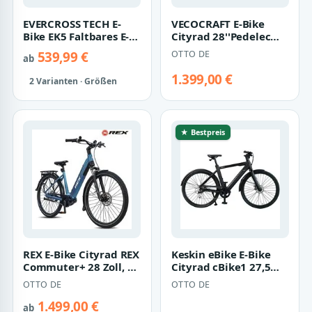
EVERCROSS TECH E-
VECOCRAFT E-Bike
Bike EK5 Faltbares E-
Cityrad 28''Pedelec
Fahrrad,Pedelec, 36V
LUNA 1.0
539,99 €
OTTO DE
ab
13AH, Heckm…
Drehmomentsensor,
36V 10…
1.399,00 €
2 Varianten · Größen
★ Bestpreis
REX E-Bike Cityrad REX
Keskin eBike E-Bike
Commuter+ 28 Zoll, 70
Cityrad cBike1 27,5
Nm Mittelmotor,
Zoll E-Bike Pedelec mit
OTTO DE
OTTO DE
Shimano N…
Premiu…
1.499,00 €
ab