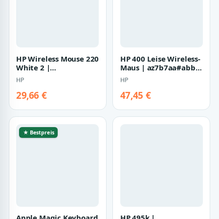
HP Wireless Mouse 220
HP 400 Leise Wireless-
White 2 |
Maus | az7b7aa#abb |
7kx12aa#abb | Maus -
Beidhändig - RF
HP
HP
1.600 dpi
Wireless +…
29,66 €
47,45 €
★ Bestpreis
Apple Magic Keyboard
HP 495k |