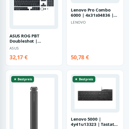
Lenovo Pro Combo
6000 | 4x31s04836 |
Tastatur-und-Maus-Set
LENOVO
ASUS ROG PBT
Doubleshot |
90mp02p0-baua00 |
ASUS
Tastenkappen-Satz
32,17 €
50,78 €
★ Bestpreis
★ Bestpreis
Lenovo 5000 |
4y41u13323 | Tastatur