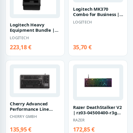
Logitech MK370
Combo for Business |
920-012070 | Tastatur-
LOGITECH
Logitech Heavy
und-Maus-Set
Equipment Bundle |
945-000007 | Lenkrad-
LOGITECH
und
223,18 €
35,70 €
Cherry Advanced
Razer DeathStalker V2
Performance Line
| rz03-04500400-r3g1 |
TouchBoard G80-
CHERRY GMBH
Tastatur -
11900 | g80-
RAZER
Hintergrundbel…
11900lumde…
135,95 €
172,85 €