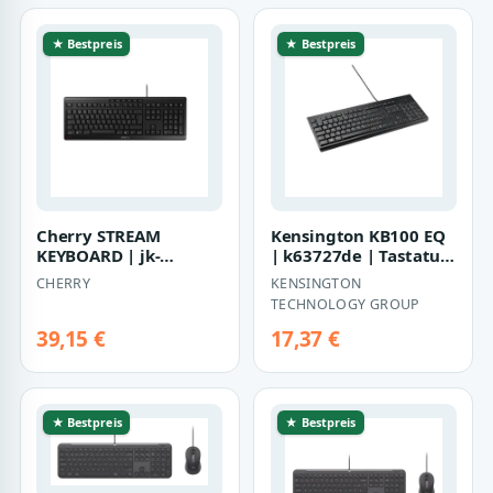
★ Bestpreis
★ Bestpreis
Cherry STREAM
Kensington KB100 EQ
KEYBOARD | jk-
| k63727de | Tastatur
8500ch-2 | Tastatur -
- full size
CHERRY
KENSINGTON
USB
TECHNOLOGY GROUP
39,15 €
17,37 €
★ Bestpreis
★ Bestpreis