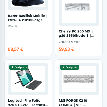
Razer Basilisk Mobile |
rz01-04310100-r3g1 |
Maus - ergonomisch
RAZER
Cherry KC 200 MX |
g80-3950lhbde-1 |
Tastatur - USB
CHERRY GMBH
98,57 €
59,93 €
★ Bestpreis
★ Bestpreis
Logitech Flip Folio |
MSI FORGE K210
920-013397 | Tastatur
COMBO | s11-