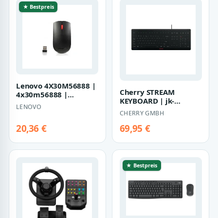
★ Bestpreis
Lenovo 4X30M56888 |
Cherry STREAM
4x30m56888 |
KEYBOARD | jk-
Beidhändig - Optisch
LENOVO
8502eu-2 | Tastatur -
CHERRY GMBH
USB
20,36 €
69,95 €
★ Bestpreis