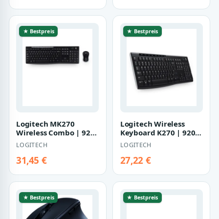
★ Bestpreis
★ Bestpreis
Logitech MK270
Logitech Wireless
Wireless Combo | 920-
Keyboard K270 | 920-
004527 | Tastatur-
003748 | Tastatur
LOGITECH
LOGITECH
und-Maus-Set
31,45 €
27,22 €
★ Bestpreis
★ Bestpreis