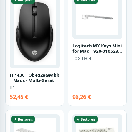
★ Bestpreis
★ Bestpreis
Logitech MX Keys Mini
for Mac | 920-010523 |
Tastatur -
LOGITECH
hinterleuchtet
HP 430 | 3b4q2aa#abb
| Maus - Multi-Gerät
HP
52,45 €
96,26 €
★ Bestpreis
★ Bestpreis