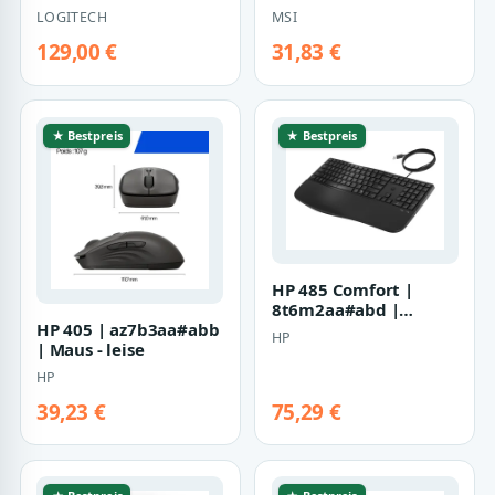
und Foliohülle - full
43de311-y92 |
LOGITECH
MSI
size
Tastatur-und-Maus-Set
129,00 €
31,83 €
★ Bestpreis
★ Bestpreis
HP 485 Comfort |
8t6m2aa#abd |
HP 405 | az7b3aa#abb
Tastatur - mehrere
HP
| Maus - leise
Geräte
HP
39,23 €
75,29 €