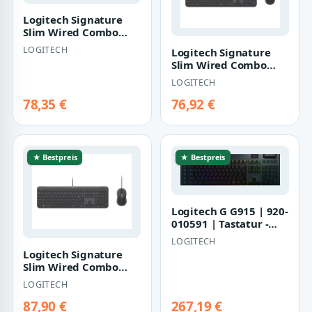
Logitech Signature
Slim Wired Combo
MK620 for Business |
LOGITECH
Logitech Signature
920-013360 |
Slim Wired Combo
MK620 for Business |
LOGITECH
920-013359 |
78,35 €
76,92 €
★ Bestpreis
★ Bestpreis
Logitech G G915 | 920-
010591 | Tastatur -
hintergrundbeleuchtet
LOGITECH
Logitech Signature
Slim Wired Combo
MK620 for Business |
LOGITECH
920-013344 |
87,90 €
267,19 €