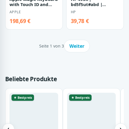
with Touch ID and
bd5f5ut#abd |
Numeric Keypad |
Tastatur - Dual-Modus
APPLE
HP
mxk83ab/a |
198,69 €
39,78 €
Weiter
Seite 1 von 3
Beliebte Produkte
★ Bestpreis
★ Bestpreis