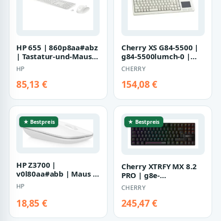
HP 655 | 860p8aa#abz
Cherry XS G84-5500 |
| Tastatur-und-Maus-
g84-5500lumch-0 |
Set - kabellos
Tastatur - USB
HP
CHERRY
85,13 €
154,08 €
★ Bestpreis
★ Bestpreis
HP Z3700 |
Cherry XTRFY MX 8.2
v0l80aa#abb | Maus -
PRO | g8e-
kabellos
3885hacagb-2 |
HP
CHERRY
Tastatur - TMR
18,85 €
245,47 €