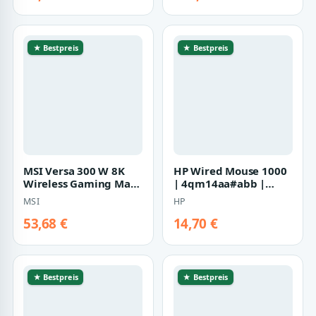
★ Bestpreis
★ Bestpreis
MSI Versa 300 W 8K
Wireless Gaming Maus
HP Wired Mouse 1000
| s12-4301600-cla |
MSI
| 4qm14aa#abb |
Maus - Opt…
Maus - Maus
HP
53,68 €
14,70 €
★ Bestpreis
★ Bestpreis