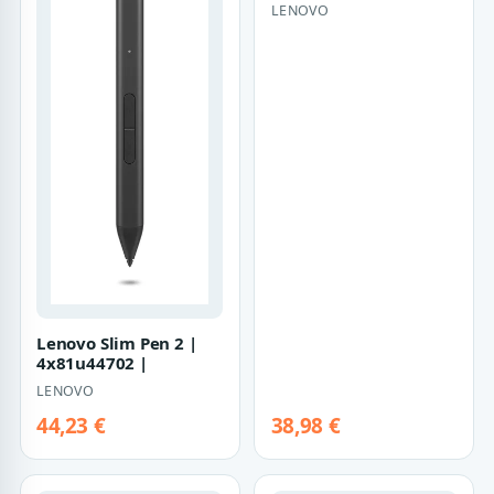
- full size
LENOVO
Lenovo Slim Pen 2 |
4x81u44702 |
LENOVO
44,23 €
38,98 €