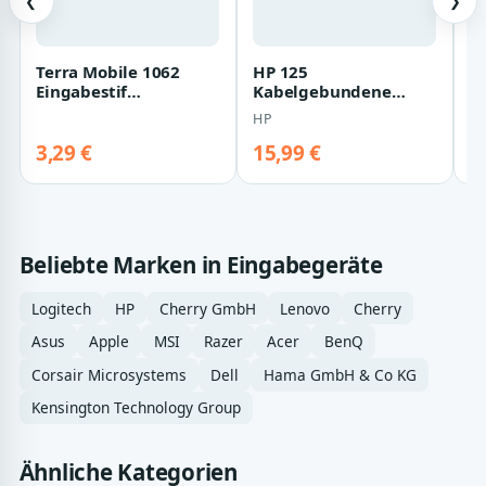
❮
❯
Terra Mobile 1062
HP 125
H
Eingabestif
Kabelgebundene
R
schwarz/braun
Tastatur |
M
HP
H
ay2y7aa#abd | Volle
Größe (100%) - Ka…
3,29 €
15,99 €
2
Beliebte Marken in Eingabegeräte
Logitech
HP
Cherry GmbH
Lenovo
Cherry
Asus
Apple
MSI
Razer
Acer
BenQ
Corsair Microsystems
Dell
Hama GmbH & Co KG
Kensington Technology Group
Ähnliche Kategorien