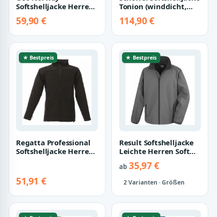
Softshelljacke Herren
Tonion (winddicht,
Regular Fit
atmungsaktiv)
59,90 €
114,90 €
Windbreaker
mintgrün Herr…
baroyaute Her…
★ Bestpreis
★ Bestpreis
Regatta Professional
Result Softshelljacke
Softshelljacke Herren
Leichte Herren Soft
Uproar Softshell
Shell Jacke
35,97 €
ab
Jacket
51,91 €
2 Varianten · Größen