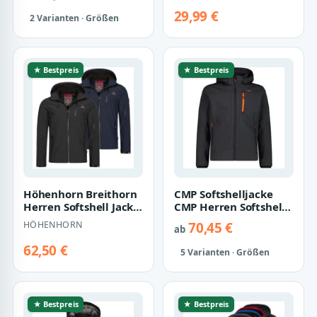
29,99 €
2 Varianten · Größen
★ Bestpreis
★ Bestpreis
Höhenhorn Breithorn
CMP Softshelljacke
Herren Softshell Jacke
CMP Herren Softshell
Outdoor
Jacke Zip Hood
HÖHENHORN
70,45 €
ab
Funktionsjacke XXL…
3A01787N
62,50 €
5 Varianten · Größen
★ Bestpreis
★ Bestpreis