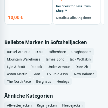
bei Dress for Less · zum
Shop ↗
10,00 €
3
Details & alle Angebote
Beliebte Marken in Softshelljacken
Russel Athletic
SOLS
Höhenhorn
Craghoppers
Mountain Warehouse
James Bond
Jack Wolfskin
Lyle & Scott
Reebok
Under Armour
Dare 2b
Aston Martin
Gant
U.S. Polo Assn.
New Balance
The North Face
Berghaus
Henleys
Ähnliche Kategorien
Allwetterjacken
Regenjacken
Fleecejacken