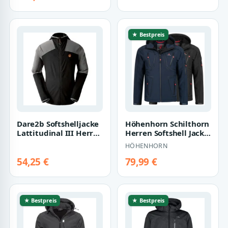
★ Bestpreis
Dare2b Softshelljacke
Höhenhorn Schilthorn
Lattitudinal III Herren
Herren Softshell Jacke
Übergangsjacke,
Outdoor
HÖHENHORN
Windbrea…
Funktionsjacke Fre…
54,25 €
79,99 €
★ Bestpreis
★ Bestpreis