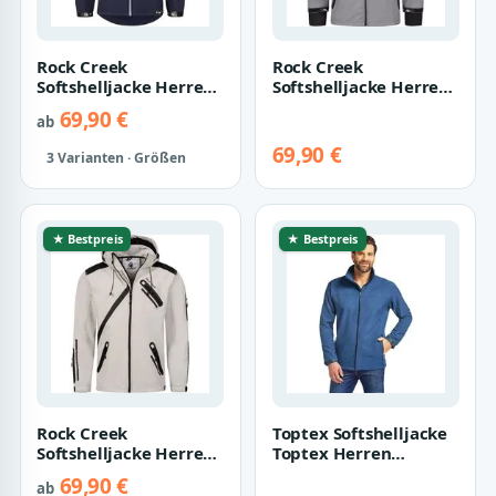
Rock Creek
Rock Creek
Softshelljacke Herren
Softshelljacke Herren
Softshelljacke
Softshelljacke
69,90 €
ab
Wanderjacke H-168
Wanderjacke H-159
69,90 €
3 Varianten · Größen
★ Bestpreis
★ Bestpreis
Rock Creek
Toptex Softshelljacke
Softshelljacke Herren
Toptex Herren
Softshelljacke
Softshell Jacke Wasser-
69,90 €
ab
Wanderjacke H-127
& Winddich…