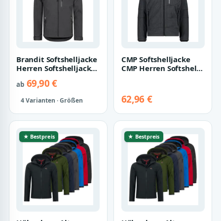
Brandit Softshelljacke
CMP Softshelljacke
Herren Softshelljacke
CMP Herren Softshell
Herbst Winter Jacke
Jacke Zip Hood
69,90 €
ab
Regen…
3A01787N-M
62,96 €
4 Varianten · Größen
★ Bestpreis
★ Bestpreis