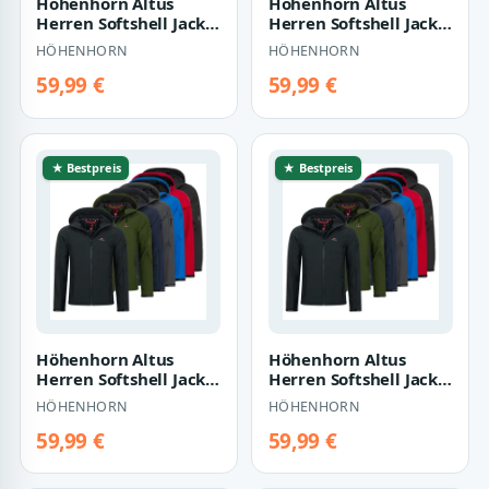
Höhenhorn Altus
Höhenhorn Altus
Herren Softshell Jacke
Herren Softshell Jacke
Outdoor
Outdoor
HÖHENHORN
HÖHENHORN
Funktionsjacke XL
Funktionsjacke 3XL
Steel…
Nigh…
59,99 €
59,99 €
★ Bestpreis
★ Bestpreis
Höhenhorn Altus
Höhenhorn Altus
Herren Softshell Jacke
Herren Softshell Jacke
Outdoor
Outdoor
HÖHENHORN
HÖHENHORN
Funktionsjacke 3XL
Funktionsjacke 3XL
GrÃ¼…
Midn…
59,99 €
59,99 €