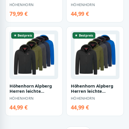
Outdoor
Softshell Jacke
HÖHENHORN
HÖHENHORN
Funktionsjacke Fre…
Outdoor
Freitzeitjack…
79,99 €
44,99 €
★ Bestpreis
★ Bestpreis
Höhenhorn Alpberg
Höhenhorn Alpberg
Herren leichte
Herren leichte
Softshell Jacke
Softshell Jacke
HÖHENHORN
HÖHENHORN
Outdoor
Outdoor
Freitzeitjack…
Freitzeitjack…
44,99 €
44,99 €