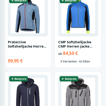
★ Bestpreis
★ Bestpreis
Protective
CMP Softshelljacke
Softshelljacke Herren
CMP Herren Jacke
Kapuzenjacke P-Off
Detachable Sleeves
84,50 €
ab
the Map
30A2647
99,95 €
3 Varianten · Größen
★ Bestpreis
★ Bestpreis