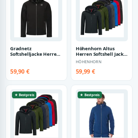
Gradnetz
Höhenhorn Altus
Softshelljacke Herren
Herren Softshell Jacke
schwarz (1-St) Kapuze
Outdoor
HÖHENHORN
mit Gummizug
Funktionsjacke XXL
Blau
59,90 €
59,99 €
★ Bestpreis
★ Bestpreis