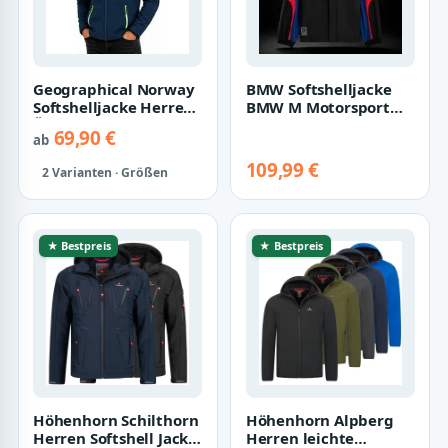
Geographical Norway
BMW Softshelljacke
Softshelljacke Herren
BMW M Motorsport
Übergangsjacke
Jacke Herren E46 Style
69,90 €
ab
Softshell Jac…
Kapuzenjack…
109,99 €
2 Varianten · Größen
★ Bestpreis
★ Bestpreis
Höhenhorn Schilthorn
Höhenhorn Alpberg
Herren Softshell Jacke
Herren leichte