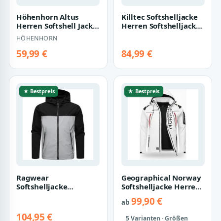
Höhenhorn Altus
Killtec Softshelljacke
Herren Softshell Jacke
Herren Softshelljacke
Outdoor
Wasserabweisende
HÖHENHORN
Funktionsjacke M Rot
Softshel…
59,99 €
84,99 €
★ Bestpreis
★ Bestpreis
Ragwear
Geographical Norway
Softshelljacke
Softshelljacke Herren
Shellwie Block
Frühlings Jacke
99,90 €
ab
wasserdichte Herren
Softshell Ou…
Übergangsjac…
104,95 €
5 Varianten · Größen