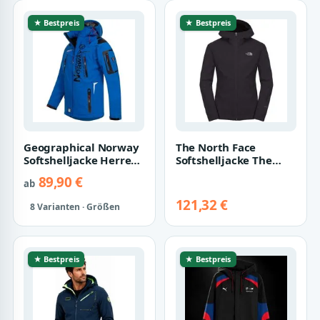
★ Bestpreis
★ Bestpreis
Geographical Norway
The North Face
Softshelljacke Herren
Softshelljacke The
Herbst Winter Jacke
North Face Herren
89,90 €
ab
Softshel…
Shelljacke Quest A…
121,32 €
8 Varianten · Größen
★ Bestpreis
★ Bestpreis