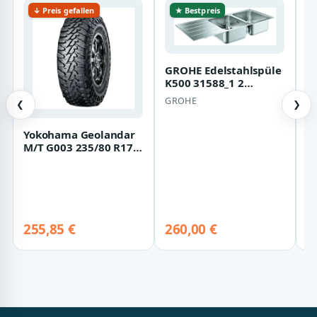
↓ Preis gefallen
★ Bestpreis
GROHE Edelstahlspüle
K500 31588_1 2
Becken/Abtropffläche
GROHE
❮
❯
1160x500 mm,…
Yokohama Geolandar
V
M/T G003 235/80 R17
1
120/117Q RBL RPB
H
O
M+S
E
255,85 €
260,00 €
1