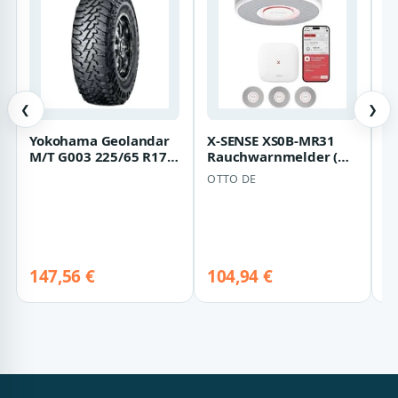
❮
❯
Yokohama Geolandar
X-SENSE XS0B-MR31
J
M/T G003 225/65 R17
Rauchwarnmelder (B
Z
107/103Q
x H x T) 110 x 110 x 33
D
OTTO DE
J
mm Rauchm…
D
147,56 €
104,94 €
1