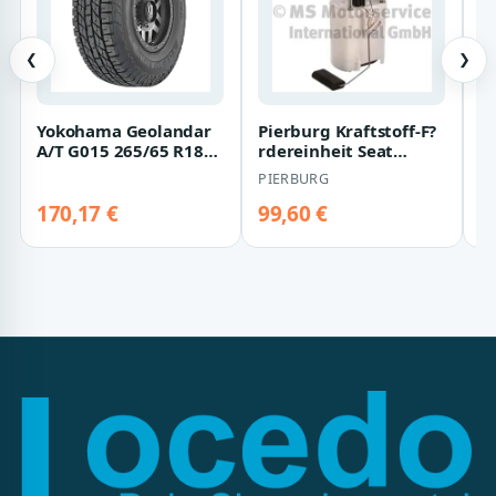
❮
❯
Yokohama Geolandar
Pierburg Kraftstoff-F?
E
A/T G015 265/65 R18
rdereinheit Seat
S
114H
Cordoba Ibiza VW Polo
PIERBURG
H
170,17 €
99,60 €
1