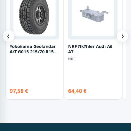
❮
❯
Yokohama Geolandar
NRF ?lk?hler Audi A6
R
A/T G015 215/70 R15
A7
r
98H
G
NRF
R
k
97,58 €
64,40 €
7