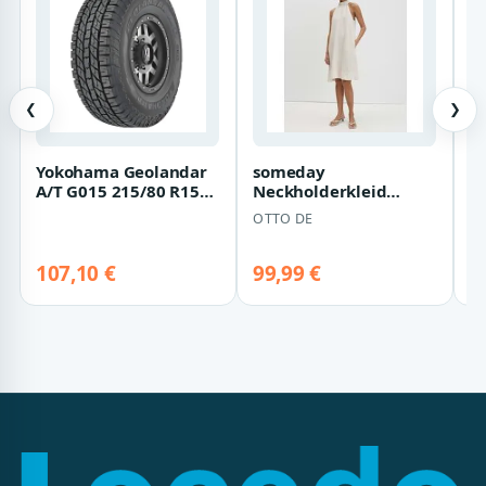
❮
❯
Yokohama Geolandar
someday
K
A/T G015 215/80 R15
Neckholderkleid
A
102S
Qileen aus Webware
R
OTTO DE
K
mit All-Over-Print
1
Weich fl…
E
107,10 €
99,99 €
1