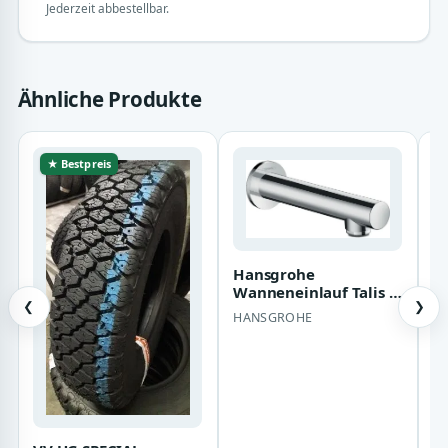
Jederzeit abbestellbar.
Ähnliche Produkte
★ Bestpreis
Hansgrohe
Wanneneinlauf Talis S
❮
❯
chrom , 72410000 ,
HANSGROHE
72410000 72410000
Ja
2
H
G
M