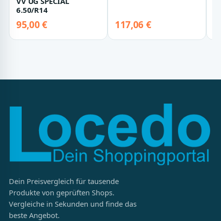
VV UG SPECIAL
6.50/R14
95,00 €
117,06 €
9
Dein Preisvergleich für tausende
Produkte von geprüften Shops.
Vergleiche in Sekunden und finde das
beste Angebot.