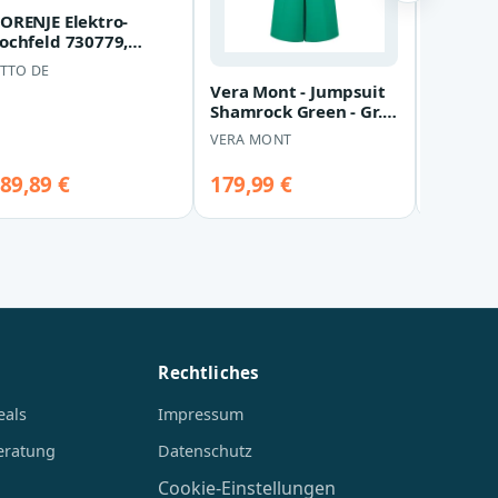
ORENJE Elektro-
HUGO R
ochfeld 730779,
Dulinen
erdgebunden
Gr. - L
TTO DE
HUGO RE
Vera Mont - Jumpsuit
Shamrock Green - Gr. -
40
VERA MONT
89,89 €
179,99 €
99,95 
Rechtliches
eals
Impressum
eratung
Datenschutz
Cookie-Einstellungen