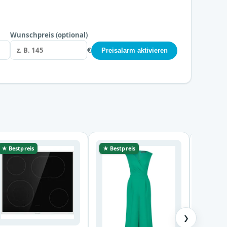
Wunschpreis (optional)
€
Preisalarm aktivieren
★ Bestpreis
★ Bestpreis
★ Bestp
❯