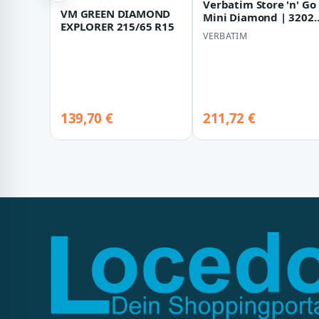
Verbatim Store 'n' Go
VM GREEN DIAMOND
Mini Diamond | 3202
EXPLORER 215/65 R15
| SSD - 1 TB
VERBATIM
139,70 €
211,72 €