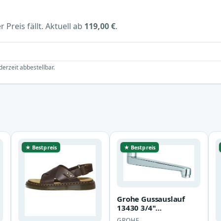
 Preis fällt. Aktuell ab
119,00 €
.
derzeit abbestellbar.
★ Bestpreis
★ Bestpreis
Grohe Gussauslauf
13430 3/4"
m.Anschlagbegrenzer
GROHE