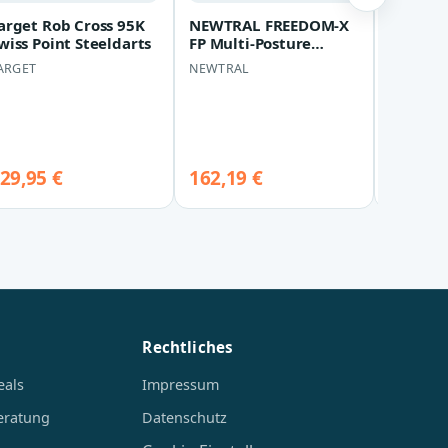
arget Rob Cross 95K
NEWTRAL FREEDOM-X
Cloer W
wiss Point Steeldarts
FP Multi-Posture
Waffel
Armless Widened
(Chrom
ARGET
NEWTRAL
CLOER
Cross-Leg Chair
29,95 €
162,19 €
72,20 
Rechtliches
eals
Impressum
eratung
Datenschutz