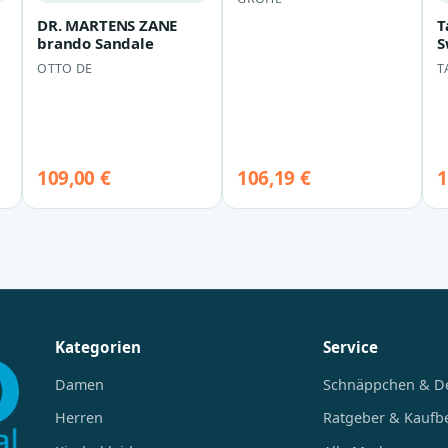
Ausld.185 H:64 chrom,
DR. MARTENS ZANE
T
…
brando Sandale
S
OTTO DE
T
109,00 €
106,19 €
1
Kategorien
Service
Damen
Schnäppchen & D
Herren
Ratgeber & Kaufb