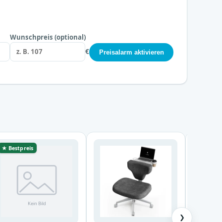
Wunschpreis (optional)
€
Preisalarm aktivieren
★ Bestpreis
❯