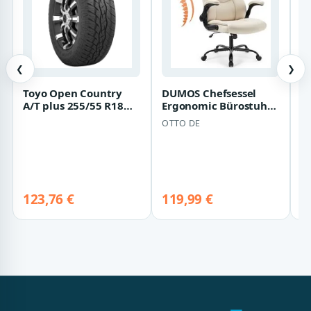
❮
❯
Toyo Open Country
DUMOS Chefsessel
Te
A/T plus 255/55 R18
Ergonomic Bürostuhl
A
109H
Pu-Leder Office Chair
St
OTTO DE
T
Armlehnen D…
Z
123,76 €
119,99 €
1