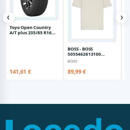
❮
❯
Toyo Open Country
B
A/T plus 235/85 R16
-
120/116S
Gr
B
BOSS - BOSS
5055462613100
131_Open_White
BOSS
131_Open_White - Gr. -
XXL
141,61 €
89,99 €
8