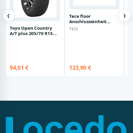
Tece floor
❮
❯
Anschlusseinheit
Standard plus 24 V - 10
Toyo Open Country
b
TECE
Zonen, 77430033 77…
A/T plus 205/70 R15
1
96S
(
O
Ef
94,01 €
123,90 €
1