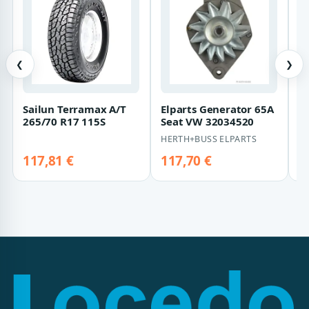
❮
❯
Sailun Terramax A/T
Elparts Generator 65A
H
265/70 R17 115S
Seat VW 32034520
6
S
HERTH+BUSS ELPARTS
H
M
117,81 €
117,70 €
1