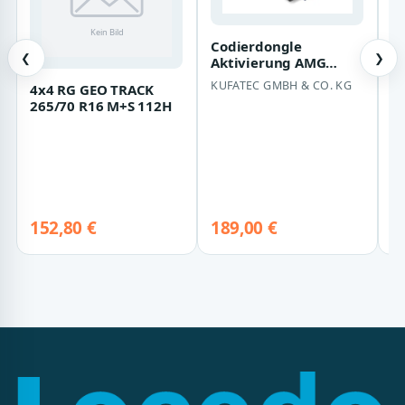
Codierdongle
❮
❯
Aktivierung AMG
Track Pace Comand
KUFATEC GMBH & CO. KG
4x4 RG GEO TRACK
G
NTG 5.5 für Mercedes
265/70 R16 M+S 112H
S
Be…
J
O
S
K
152,80 €
189,00 €
1