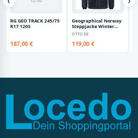
❮
❯
RG GEO TRACK 245/75
Geographical Norway
L
R17 120S
Steppjacke Winter
S
Jacke Parka
00
OTTO DE
L
Steppjacke
O
Kapuzenja…
187,00 €
119,00 €
1