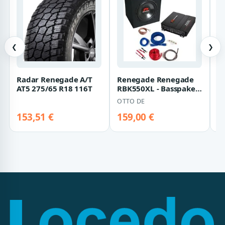
❮
❯
Radar Renegade A/T
Renegade Renegade
H
AT5 275/65 R18 116T
RBK550XL - Basspaket
G
Endverstärker
Do
OTTO DE
H
153,51 €
159,00 €
2