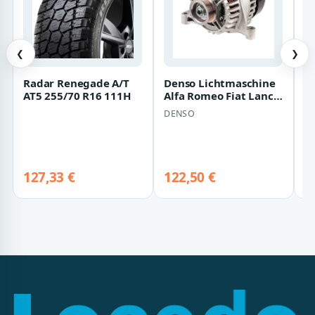
❮
❯
Radar Renegade A/T
Denso Lichtmaschine
2
AT5 255/70 R16 111H
Alfa Romeo Fiat Lancia
B
DAN517
b
DENSO
D
3
R
127,33 €
122,50 €
7