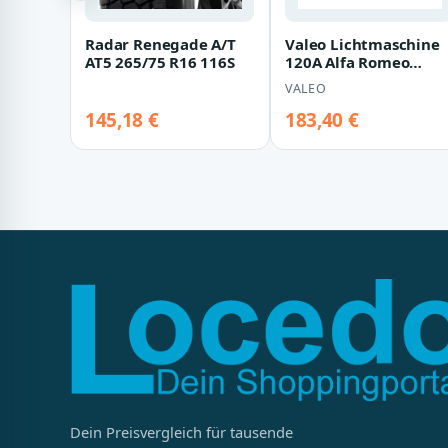
Radar Renegade A/T
Valeo Lichtmaschine
AT5 265/75 R16 116S
120A Alfa Romeo
Giulietta Fiat 500x
VALEO
Tipo Jeep Rene…
145,18 €
183,40 €
Dein Preisvergleich für tausende