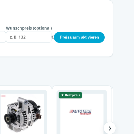
Wunschpreis (optional)
€
Preisalarm aktivieren
★ Bestpreis
★ Bestp
❯