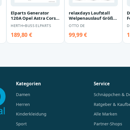
Elparts Generator
relaxdays Laufstall
D
120A Opel Astra Corsa
Welpenauslauf Größe
F
Meriva Signum Tigra
M-XXL, L
V
HERTH+BUSS ELPARTS
OTTO DE
D
Vectra Zaf…
189,80 €
99,99 €
1
Kategorien
Service
Damen
Schnäppchen & D
Herren
Ratgeber & Kaufb
Kinderkleidung
Alle Marken
Sport
Partner-Shops