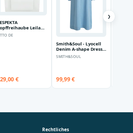
❯
ESPEKTA
Elparts
pffun…
opffreihaube Leila
Opel Ag
eila, EEK: B, 60 cm,
Meriva 
TTO DE
HERTH+B
ED Beleuchtung, 3…
Smith&Soul - Lyocell
Denim A-shape Dress
light denim - Gr. - S
SMITH&SOUL
29,00 €
99,99 €
169,70
Rechtliches