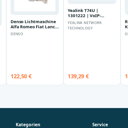
Yealink T74U |
1301222 | VoIP-
Telefon mit
Denso Lichtmaschine
R
YEALINK NETWORK
Rufnummernanzeige/Anklo
Alfa Romeo Fiat Lancia
K
TECHNOLOGY
DAN517
L
DENSO
O
L
122,50 €
139,29 €
1
Kategorien
Service