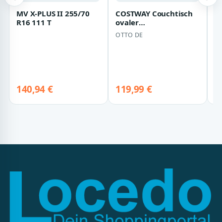
MV X-PLUS II 255/70
COSTWAY Couchtisch
A
R16 111 T
ovaler
S
Wohnzimmertisch mit
1
OTTO DE
AI
Ablage, Holz
C
A
140,94 €
119,99 €
1