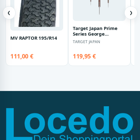
❮
❯
Target Japan Prime
R
Series George
MV RAPTOR 195/R14
RA
Nishitani Raptor GEN6
TARGET JAPAN
- 
Swiss Point Ste…
R
111,00 €
119,95 €
6