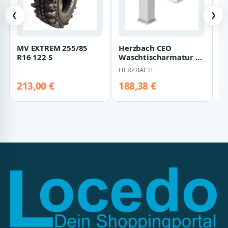
❮
❯
MV EXTREM 255/85
Herzbach CEO
B
R16 122 S
Waschtischarmatur S-
d
Size, 36.220321.1.14
M
HERZBACH
B
36.220321.1.14
- 
213,00 €
188,38 €
2