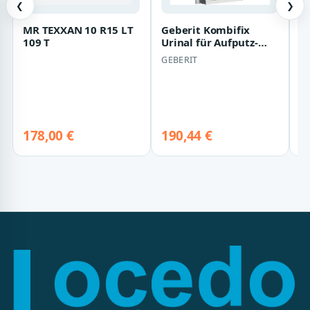
❮
❯
MR TEXXAN 10 R15 LT
Geberit Kombifix
H
109 T
Urinal für Aufputz-
G
Druckspüler
N
GEBERIT
O
457686001
M
S
(
178,00 €
190,44 €
8