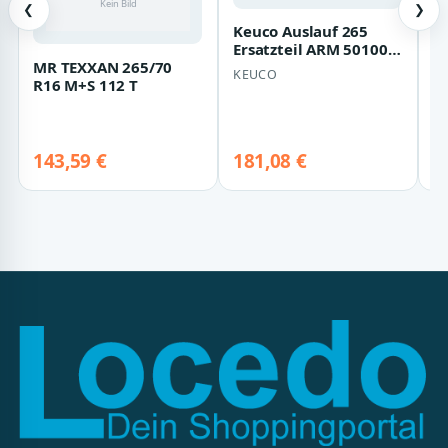
❮
❯
Keuco Auslauf 265
Ersatzteil ARM 50100
MR TEXXAN 265/70
D
verchromt,
KEUCO
R16 M+S 112 T
Er
50100010785
0
50100010…
D
P
0
143,59 €
181,08 €
2