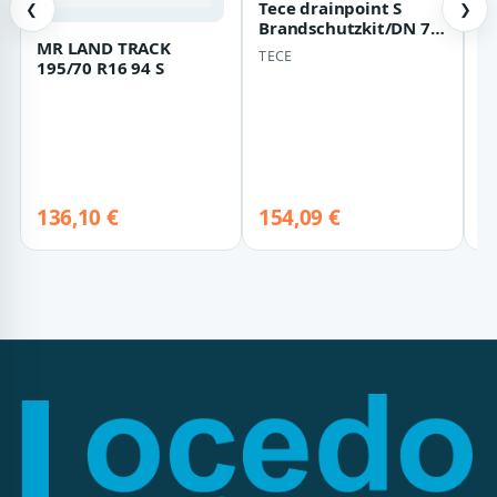
Tece drainpoint S
❮
❯
Brandschutzkit/DN 70
MR LAND TRACK
Br
, 3690070 3690070
TECE
195/70 R16 94 S
L
O
136,10 €
154,09 €
8