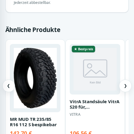
Jederzeit abbestellbar.
Ähnliche Produkte
★ Bestpreis
❮
❯
VitrA Standsäule VitrA
H
S20 für,
L
Handwaschbecken
G
VITRA
O
und Waschtisch weiss,
g
MR MUD TR 235/85
…
R16 112 S bespikebar
142,70 €
106,56 €
9