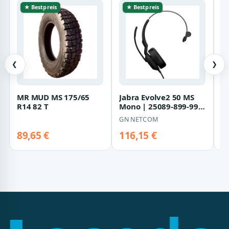
★ Bestpreis
★ Bestpreis
❮
❯
MR MUD MS 175/65
Jabra Evolve2 50 MS
C
R14 82 T
Mono | 25089-899-999
N
| Headset - On-Ear
C
GN NETCOM
O
D
S
89,65 €
116,15 €
7