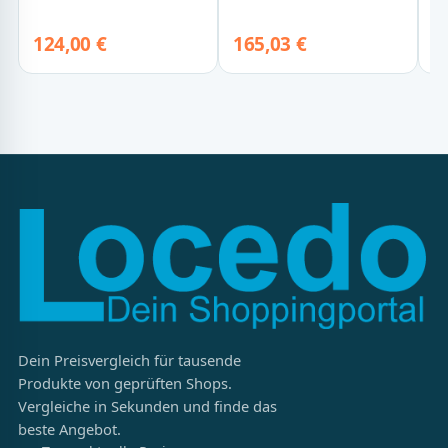
S
124,00 €
165,03 €
De
Dein Preisvergleich für tausende
Produkte von geprüften Shops.
Vergleiche in Sekunden und finde das
beste Angebot.