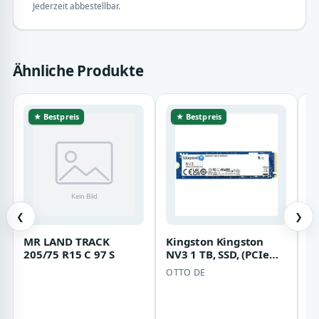
Jederzeit abbestellbar.
Ähnliche Produkte
★ Bestpreis
★ Bestpreis
❮
❯
MR LAND TRACK
Kingston Kingston
H
205/75 R15 C 97 S
NV3 1 TB, SSD, (PCIe
H
4.0 x4, NVMe, M.2 SSD-
Ox
OTTO DE
H
Festplatt…
1
be