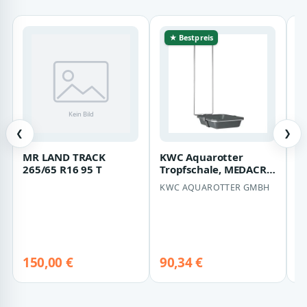
★ Bestpreis
❮
❯
MR LAND TRACK
KWC Aquarotter
B
265/65 R16 95 T
Tropfschale, MEDACRE,
»
Kunststoff,
St
KWC AQUAROTTER GMBH
O
150x408x265 mm, für
L
S…
150,00 €
90,34 €
1