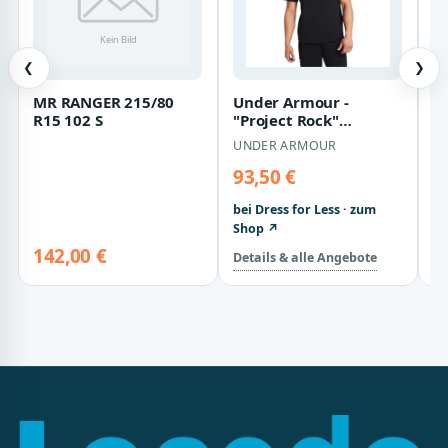
❮
❯
MR RANGER 215/80
Under Armour -
Le
R15 102 S
"Project Rock"
H
Kapuzenpullover für
R
UNDER ARMOUR
LE
Herren, kurzärmlig (…
(
93,50 €
9
bei Dress for Less · zum
be
Shop ↗
S
142,00 €
Details & alle Angebote
De