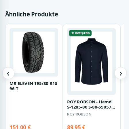
Ähnliche Produkte
★ Bestpreis
❮
❯
MR ELEVEN 195/80 R15
N
96 T
Bl
s
O
ROY ROBSON - Hemd
S-1285-80 S-80-55057-
12739-00 dark blue -
ROY ROBSON
Gr. - 44
151,00 €
89,95 €
9