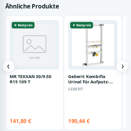
Ähnliche Produkte
★ Bestpreis
★ Bestpreis
❮
❯
MR TEXXAN 30/9.50
Geberit Kombifix
H
R15 109 T
Urinal für Aufputz-
G
Druckspüler
N
GEBERIT
O
457686001
M
S
(
141,80 €
190,44 €
8