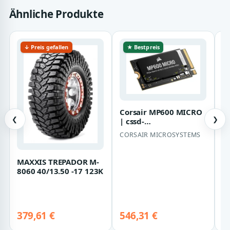
Ähnliche Produkte
↓ Preis gefallen
★ Bestpreis
Corsair MP600 MICRO
❮
❯
| cssd-
f1000gbmp600mcr2 |
CORSAIR MICROSYSTEMS
E
1 TB - M.2
H
W
E
MAXXIS TREPADOR M-
8060 40/13.50 -17 123K
3
be
S
379,61 €
546,31 €
De