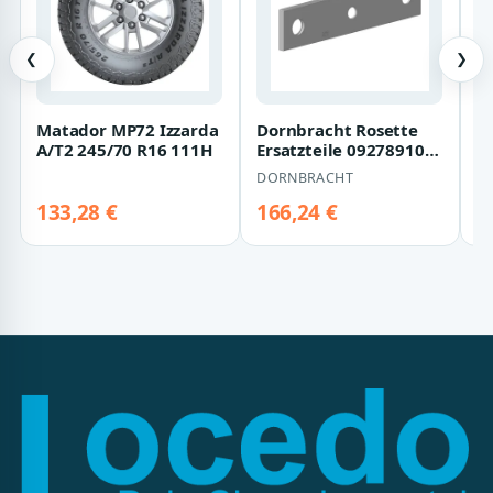
❮
❯
Matador MP72 Izzarda
Dornbracht Rosette
2
A/T2 245/70 R16 111H
Ersatzteile 092789109
v
255 x 55 x 8,5 mm
Co
DORNBRACHT
AT
Weiß matt 0…
133,28 €
166,24 €
9