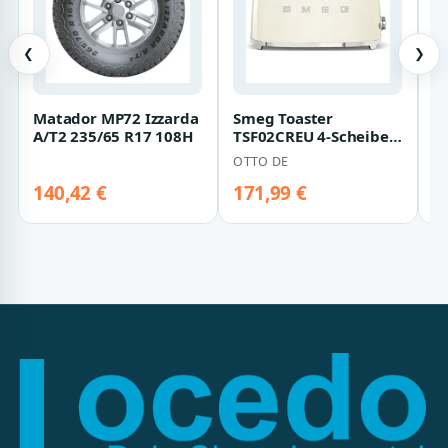
❮
❯
Matador MP72 Izzarda
Smeg Toaster
H
A/T2 235/65 R17 108H
TSF02CREU 4-Scheiben
E
Toaster Creme 50`s
K
OTTO DE
H
Style
H
A
140,42 €
171,99 €
8
D