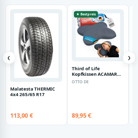
★ Bestpreis
❮
❯
Third of Life
C
Kopfkissen ACAMAR
E
Thermic QuickDry,
is
OTTO DE
C
Bezug: Thermic-
(
Malatesta THERMIC
Quick…
1
4x4 265/65 R17
be
S
113,00 €
89,95 €
De