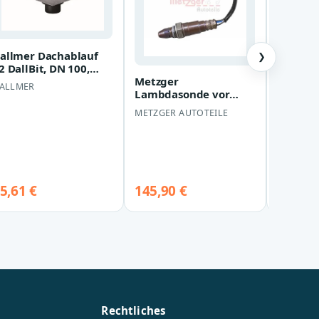
allmer Dachablauf
❯
2 DallBit, DN 100,
22068 622068
Metzger
iBRAVEB
ALLMER
Lambdasonde vor
Pro H.2
Katalysator Toyota
Advance
METZGER AUTOTEILE
IBRAVEB
Auris Corolla Land
High-P
Verso Ya…
5,61 €
145,90 €
76,73 
Rechtliches