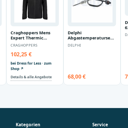
D
6
6
Craghoppers Mens
Delphi
D
Expert Thermic
Abgastemperatursensor
isolierte Jacke
BMW 1er 2er 3er 4er
CRAGHOPPERS
DELPHI
(schwarz)
5er X3 Mini Mini
102,25 €
bei Dress for Less · zum
Shop ↗
68,00 €
7
Details & alle Angebote
Kategorien
Service