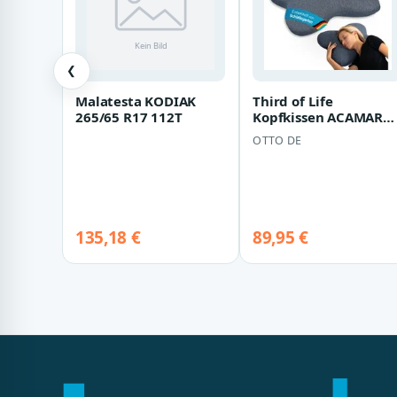
❮
Malatesta KODIAK
Third of Life
265/65 R17 112T
Kopfkissen ACAMAR
Thermic QuickDry,
OTTO DE
Bezug: Thermic-
Quick…
135,18 €
89,95 €