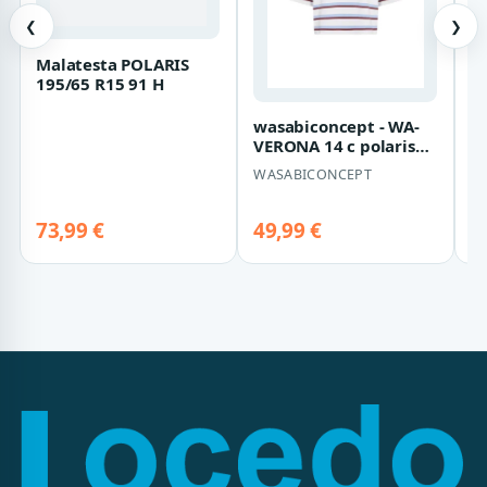
❮
❯
Malatesta POLARIS
S
195/65 R15 91 H
H
S
O
F
wasabiconcept - WA-
VERONA 14 c polaris
star combi - Gr. - 51
WASABICONCEPT
73,99 €
49,99 €
5