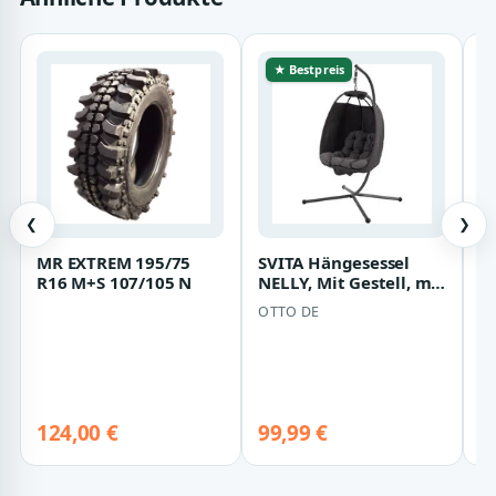
★ Bestpreis
❮
❯
MR EXTREM 195/75
SVITA Hängesessel
H
R16 M+S 107/105 N
NELLY, Mit Gestell, mit
H
Polstern
(
OTTO DE
H
1
be
S
124,00 €
99,99 €
De