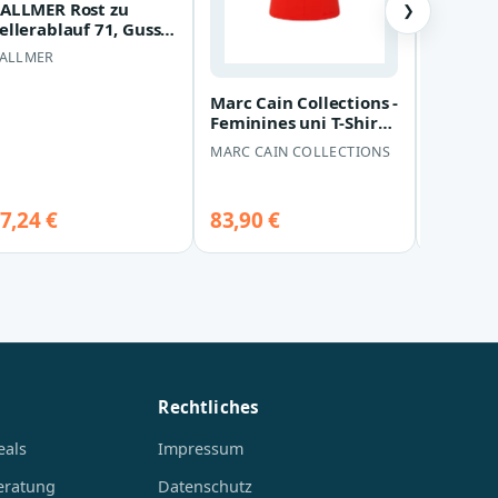
ALLMER Rost zu
❯
ellerablauf 71, Guss,
25 x 155 mm 714947
Boss - S
ALLMER
Obertei
(Schwar
BOSS
Marc Cain Collections -
Feminines uni T-Shirt
75,50 
mit Raffung flame red
MARC CAIN COLLECTIONS
-…
bei Dress
Shop ↗
7,24 €
83,90 €
Details &
Rechtliches
eals
Impressum
eratung
Datenschutz