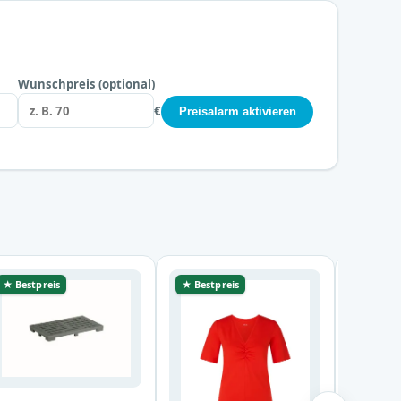
Wunschpreis (optional)
€
Preisalarm aktivieren
★ Bestpreis
★ Bestpreis