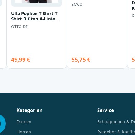
verdeckter
D
EMCO
Wandbefestigung,
K
schwarz, 354513…
2
Ulla Popken T-Shirt T-
D
Shirt Blüten A-Linie V-
Ausschnitt Halbarm
OTTO DE
49,99 €
55,75 €
5
Kategorien
Service
Damen
Schnäppchen & D
Herren
Ratgeber & Kaufb