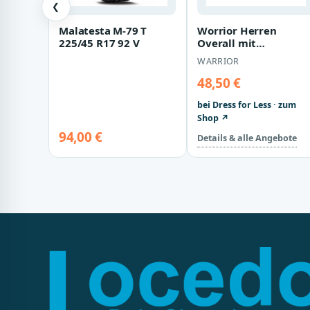
❮
Malatesta M-79 T
Worrior Herren
225/45 R17 92 V
Overall mit
Druckknöpfen
WARRIOR
(Schwarz)
48,50 €
bei Dress for Less · zum
Shop ↗
94,00 €
Details & alle Angebote