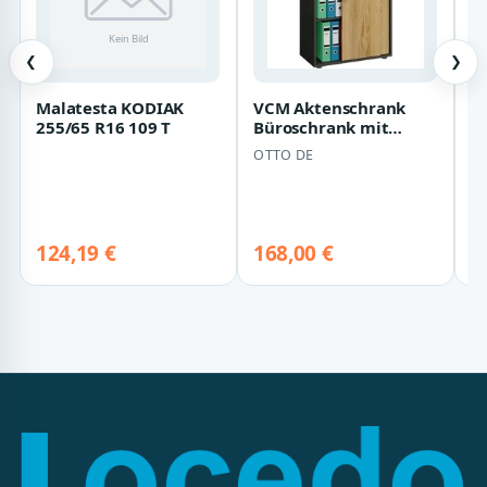
❮
❯
Malatesta KODIAK
VCM Aktenschrank
N
255/65 R16 109 T
Büroschrank mit
B
Schiebtüren Lona B.
g
OTTO DE
N
70 x H. 111 x mit…
m
N
124,19 €
168,00 €
1