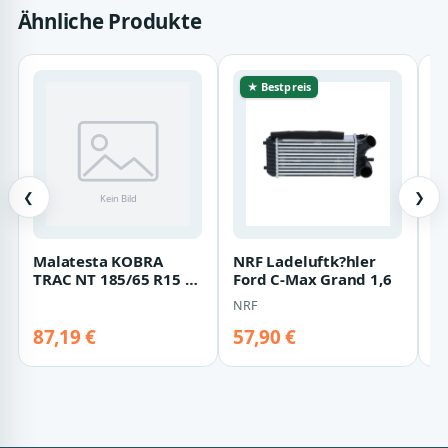
Ähnliche Produkte
★ Bestpreis
❮
❯
Malatesta KOBRA
NRF Ladeluftk?hler
Z
TRAC NT 185/65 R15 88
Ford C-Max Grand 1,6
B
T
B
NRF
O
O
B
87,19 €
57,90 €
4